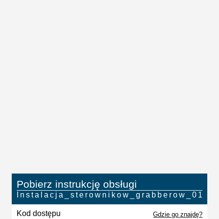
Pobierz instrukcję obsługi
Instalacja_sterownikow_grabberow_01
Kod dostępu
Gdzie go znajdę?