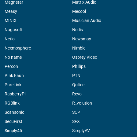
Magnetar
Matrix Audio
Measy
Mecool
MINIX
Musician Audio
Nagasoft
Nedis
Netio
Newsmay
Nexmosphere
Nimble
No name
Osprey Video
Percon
Phillips
PInk Faun
PTN
PureLink
Qoltec
RasberryPI
Revo
RGBlink
R_volution
Scansonic
SCP
SecuFirst
SFX
Simply45
SimplyAV