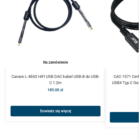
Na zamówienie
Canare L-4E6S HiFi USB DAC kabel USB-B do USB-
CAC-1571 Cer
C 1.2m
USB4 Typ C Ge
185.00
zł
Dowiedz się więcej