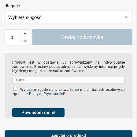
długość
Dodaj do koszyka
Produkt jest w dostawie lub sprowadzany na indywidualne
zamówienie. Prosimy podać adres e-mail, wyślemy informację, gdy
będziemy mogli zrealizować to zamówienie.
C
Wyrażam zgodę na przetwarzanie moich danych osobowych
zgodnie z
Polityką Prywatności
*
h
e
c
k
Powiadom mnie!
b
o
x
e
Zapytaj o produkt!