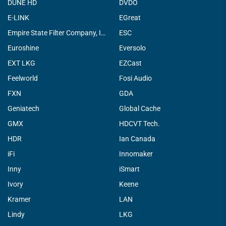
DUNE HD
DVDO
E-LINK
EGreat
Empire State Filter Company, INC.
ESC
Euroshine
Eversolo
EXT LKG
EZCast
Feelworld
Fosi Audio
FXN
GDA
Geniatech
Global Cache
GMX
HDCVT Tech.
HDR
Ian Canada
iFi
Innomaker
Inny
iSmart
Ivory
Keene
Kramer
LAN
Lindy
LKG