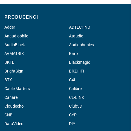
PRODUCENCI
Adder
ADTECHNO
Anaudiophile
Ataudio
AudioBlock
Audiophonics
AVMATRIX
Barix
BKTE
Blackmagic
BrightSign
BRZHIFI
BTX
C4i
Cable Matters
Calibre
Canare
CE-LINK
Cloudecho
Club3D
CNB
CYP
DataVideo
DIY