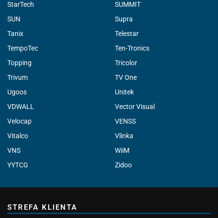
StarTech
SUMMIT
SUN
Supra
Tanix
Telestar
TempoTec
Ten-Tronics
Topping
Tricolor
Trivum
TV One
Ugoos
Unitek
VDWALL
Vector Visual
Velocap
VENSS
Vitalco
Vlinka
VNS
WiiM
YYTCG
Zidoo
STREFA KLIENTA