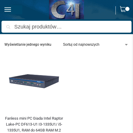
0
Strona główna
Produkty oznaczone “Intel® Raptor Lake-P”
/
Szukaj
Wyświetlanie jednego wyniku
Fanless mini PC Giada Intel Raptor
Lake-PC DF613-U1 I3-1335U1/ i5-
1335U1, RAM do 64GB RAM M.2