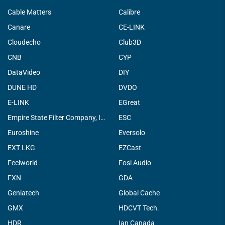
Cable Matters
Calibre
Canare
CE-LINK
Cloudecho
Club3D
CNB
CYP
DataVideo
DIY
DUNE HD
DVDO
E-LINK
EGreat
Empire State Filter Company, INC.
ESC
Euroshine
Eversolo
EXT LKG
EZCast
Feelworld
Fosi Audio
FXN
GDA
Geniatech
Global Cache
GMX
HDCVT Tech.
HDR
Ian Canada