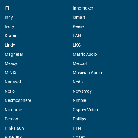
iFi
Innomaker
Inny
iSmart
Ivory
Keene
Kramer
LAN
Lindy
LKG
Magnetar
Matrix Audio
Measy
Mecool
MINIX
Musician Audio
Nagasoft
Nedis
Netio
Newsmay
Nexmosphere
Nimble
No name
Osprey Video
Percon
Phillips
PInk Faun
PTN
PureLink
Qoltec