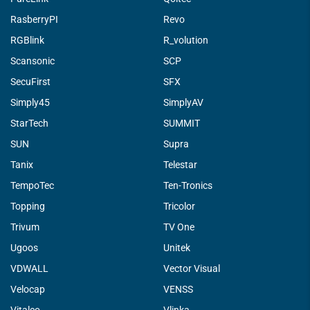
RasberryPI
Revo
RGBlink
R_volution
Scansonic
SCP
SecuFirst
SFX
Simply45
SimplyAV
StarTech
SUMMIT
SUN
Supra
Tanix
Telestar
TempoTec
Ten-Tronics
Topping
Tricolor
Trivum
TV One
Ugoos
Unitek
VDWALL
Vector Visual
Velocap
VENSS