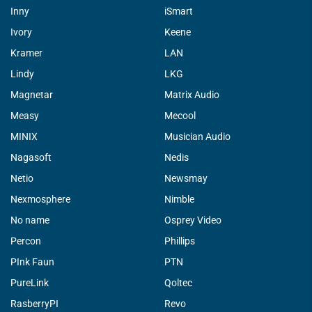
Inny
iSmart
Ivory
Keene
Kramer
LAN
Lindy
LKG
Magnetar
Matrix Audio
Measy
Mecool
MINIX
Musician Audio
Nagasoft
Nedis
Netio
Newsmay
Nexmosphere
Nimble
No name
Osprey Video
Percon
Phillips
PInk Faun
PTN
PureLink
Qoltec
RasberryPI
Revo