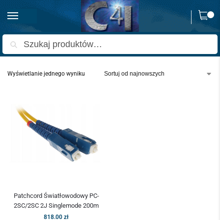
0
Strona główna
Produkty oznaczone “patchcord 2sc/pc-2sc/pc”
/
Szukaj
Wyświetlanie jednego wyniku
Patchcord Światłowodowy PC-
2SC/2SC 2J Singlemode 200m
818.00
zł