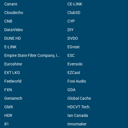
Canare
CE-LINK
Cloudecho
Club3D
CNB
CYP
DataVideo
DIY
DUNE HD
DVDO
E-LINK
EGreat
Empire State Filter Company, INC.
ESC
Euroshine
Eversolo
EXT LKG
EZCast
Feelworld
Fosi Audio
FXN
GDA
Geniatech
Global Cache
GMX
HDCVT Tech.
HDR
Ian Canada
iFi
Innomaker