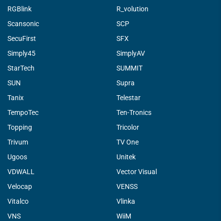
RGBlink
R_volution
Scansonic
SCP
SecuFirst
SFX
Simply45
SimplyAV
StarTech
SUMMIT
SUN
Supra
Tanix
Telestar
TempoTec
Ten-Tronics
Topping
Tricolor
Trivum
TV One
Ugoos
Unitek
VDWALL
Vector Visual
Velocap
VENSS
Vitalco
Vlinka
VNS
WiiM