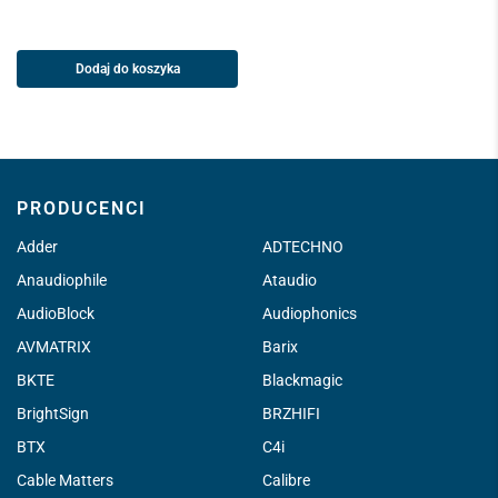
Dodaj do koszyka
PRODUCENCI
Adder
ADTECHNO
Anaudiophile
Ataudio
AudioBlock
Audiophonics
AVMATRIX
Barix
BKTE
Blackmagic
BrightSign
BRZHIFI
BTX
C4i
Cable Matters
Calibre