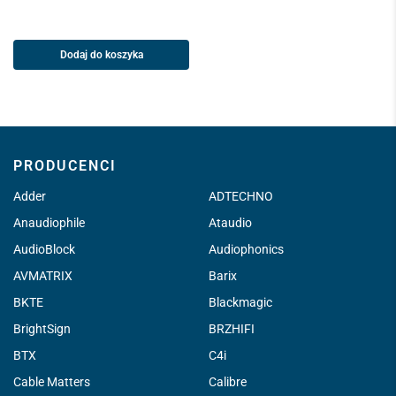
Dodaj do koszyka
PRODUCENCI
Adder
ADTECHNO
Anaudiophile
Ataudio
AudioBlock
Audiophonics
AVMATRIX
Barix
BKTE
Blackmagic
BrightSign
BRZHIFI
BTX
C4i
Cable Matters
Calibre