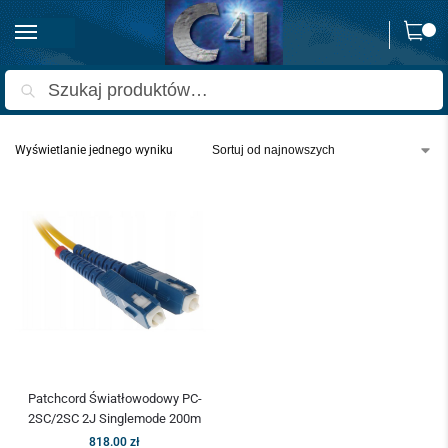
0
Strona główna
Produkty oznaczone “patchcord sc/pc”
/
Szukaj
Wyświetlanie jednego wyniku
Patchcord Światłowodowy PC-
2SC/2SC 2J Singlemode 200m
818.00
zł