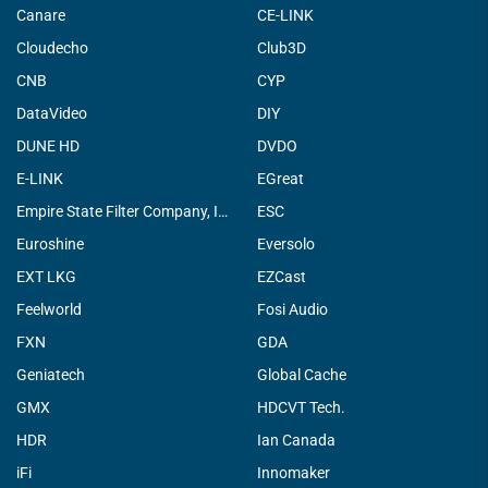
Canare
CE-LINK
Cloudecho
Club3D
CNB
CYP
DataVideo
DIY
DUNE HD
DVDO
E-LINK
EGreat
Empire State Filter Company, INC.
ESC
Euroshine
Eversolo
EXT LKG
EZCast
Feelworld
Fosi Audio
FXN
GDA
Geniatech
Global Cache
GMX
HDCVT Tech.
HDR
Ian Canada
iFi
Innomaker