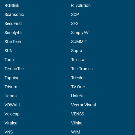
RGBlink
R_volution
Scansonic
SCP
SecuFirst
SFX
Simply45
SimplyAV
StarTech
SUMMIT
SUN
Supra
Tanix
Telestar
TempoTec
Ten-Tronics
Topping
Tricolor
Trivum
TV One
Ugoos
Unitek
VDWALL
Vector Visual
Velocap
VENSS
Vitalco
Vlinka
VNS
WiiM