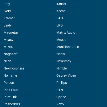
Inny
iSmart
Ivory
Keene
Kramer
LAN
Lindy
LKG
Magnetar
Matrix Audio
Measy
Mecool
MINIX
Musician Audio
Nagasoft
Nedis
Netio
Newsmay
Nexmosphere
Nimble
No name
Osprey Video
Percon
Phillips
PInk Faun
PTN
PureLink
Qoltec
RasberryPI
Revo