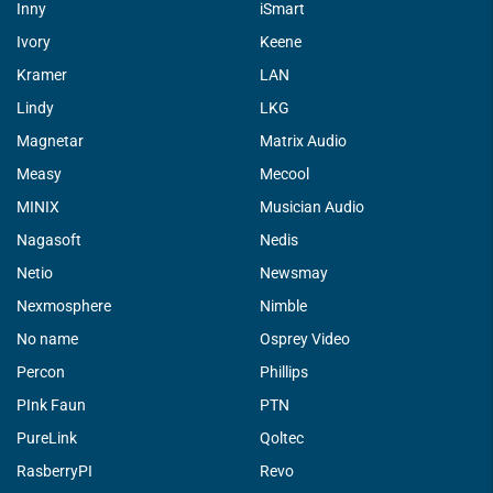
Inny
iSmart
Ivory
Keene
Kramer
LAN
Lindy
LKG
Magnetar
Matrix Audio
Measy
Mecool
MINIX
Musician Audio
Nagasoft
Nedis
Netio
Newsmay
Nexmosphere
Nimble
No name
Osprey Video
Percon
Phillips
PInk Faun
PTN
PureLink
Qoltec
RasberryPI
Revo