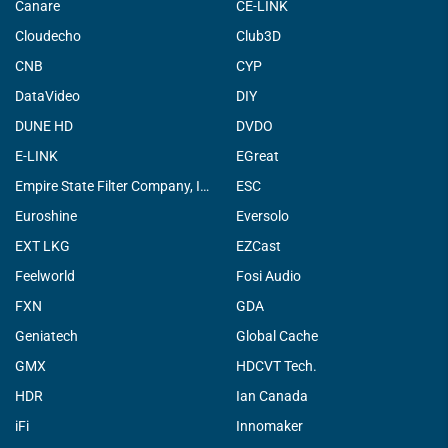
Canare
CE-LINK
Cloudecho
Club3D
CNB
CYP
DataVideo
DIY
DUNE HD
DVDO
E-LINK
EGreat
Empire State Filter Company, INC.
ESC
Euroshine
Eversolo
EXT LKG
EZCast
Feelworld
Fosi Audio
FXN
GDA
Geniatech
Global Cache
GMX
HDCVT Tech.
HDR
Ian Canada
iFi
Innomaker