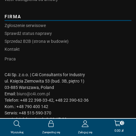
FIRMA
Zgłoszenie serwisowe
Sprawdź status naprawy
Sprzedaż B2B (strona w budowie)
Kontakt
Praca
C4i Sp. z.o.o. | C4i Consultants for Industry
ul. Księcia Ziemowita 53 (bud. 3B, piętro 1)
03-885 Warszawa, Poland
Email:
biuro@c4i.com.pl
Telefon: +48 22 398-33-42, +48 22 390-62-36
Kom.: +48 790 400 142
Serwis: +48 515-590-370
poniedziałek – piątek: 9.00-17.30
0
© C4i Consultants for Industry | Wszelkie prawa zastrzeżone
0.00
zł
Wyszukaj
Zarejestruj się
Zaloguj się