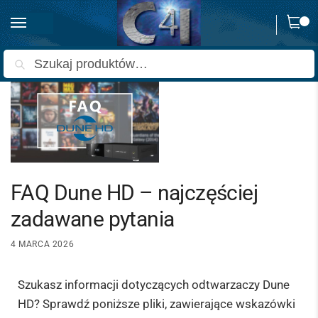
0
Strona główna
Poradniki
FAQ Dune HD – najczęściej zadawane pytania
/
/
Szukaj
FAQ Dune HD – najczęściej
zadawane pytania
4 MARCA 2026
Szukasz informacji dotyczących odtwarzaczy Dune
HD? Sprawdź poniższe pliki, zawierające wskazówki