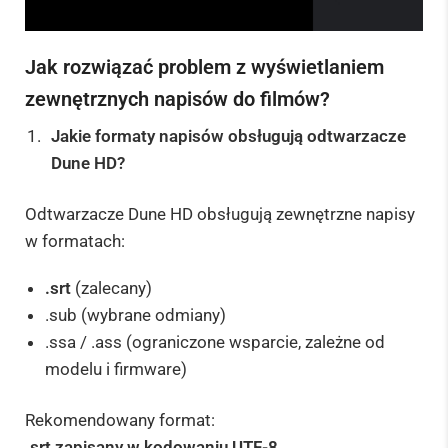
Jak rozwiązać problem z wyświetlaniem
1. Wybierz "Ustawienia" -> "Ustawienia
urządzenia" -> "Informacje" -> "Komplilacja..."
zewnętrznych napisów do filmów?
Naciskamy opcję "Kompilacja systemu operacyjnego
Android TV" tyle razy aż "zostaniemy programistą".
Jakie formaty napisów obsługują odtwarzacze
Dune HD?
Odtwarzacze Dune HD obsługują zewnętrzne napisy
w formatach:
.srt
(zalecany)
.sub (wybrane odmiany)
.ssa / .ass (ograniczone wsparcie, zależne od
modelu i firmware)
Rekomendowany format:
.srt zapisany w kodowaniu UTF-8