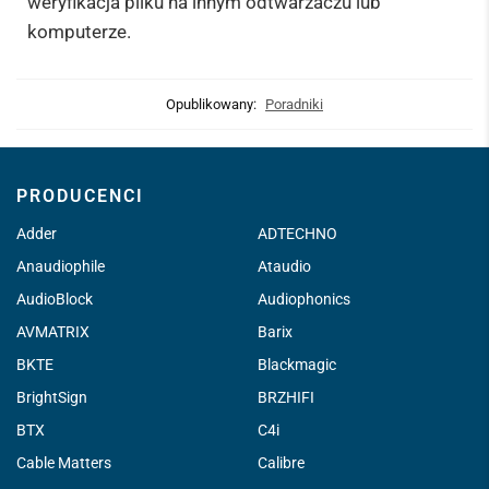
weryfikacja pliku na innym odtwarzaczu lub
komputerze.
Opublikowany:
Poradniki
PRODUCENCI
Adder
ADTECHNO
Anaudiophile
Ataudio
AudioBlock
Audiophonics
AVMATRIX
Barix
BKTE
Blackmagic
BrightSign
BRZHIFI
BTX
C4i
Cable Matters
Calibre