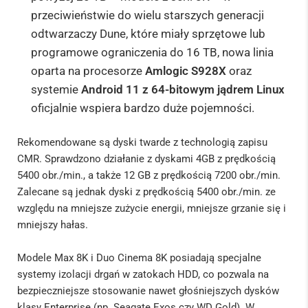
przeciwieństwie do wielu starszych generacji
odtwarzaczy Dune, które miały sprzętowe lub
programowe ograniczenia do 16 TB, nowa linia
oparta na procesorze
Amlogic S928X
oraz
systemie
Android 11 z 64-bitowym jądrem Linux
oficjalnie wspiera bardzo duże pojemności.
Rekomendowane są dyski twarde z technologią zapisu
CMR. Sprawdzono działanie z dyskami 4GB z prędkością
5400 obr./min., a także 12 GB z prędkością 7200 obr./min.
Zalecane są jednak dyski z prędkością 5400 obr./min. ze
względu na mniejsze zużycie energii, mniejsze grzanie się i
mniejszy hałas.
Modele Max 8K i Duo Cinema 8K posiadają specjalne
systemy izolacji drgań w zatokach HDD, co pozwala na
bezpieczniejsze stosowanie nawet głośniejszych dysków
klasy Enterprise (np. Seagate Exos czy WD Gold). W