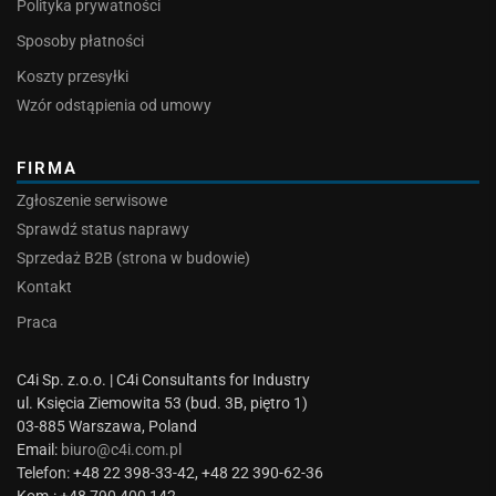
Polityka prywatności
Sposoby płatności
Koszty przesyłki
Wzór odstąpienia od umowy
FIRMA
Zgłoszenie serwisowe
Sprawdź status naprawy
Sprzedaż B2B (strona w budowie)
Kontakt
Praca
C4i Sp. z.o.o. | C4i Consultants for Industry
ul. Księcia Ziemowita 53 (bud. 3B, piętro 1)
03-885 Warszawa, Poland
Email:
biuro@c4i.com.pl
Telefon: +48 22 398-33-42, +48 22 390-62-36
Kom.: +48 790 400 142