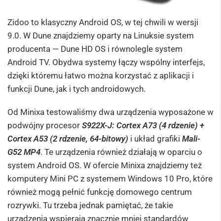
Zidoo to klasyczny Android OS, w tej chwili w wersji
9.0. W Dune znajdziemy oparty na Linuksie system
producenta — Dune HD OS i równolegle system
Android TV. Obydwa systemy łączy wspólny interfejs,
dzięki któremu łatwo można korzystać z aplikacji i
funkcji Dune, jak i tych androidowych.
Od Minixa testowaliśmy dwa urządzenia wyposażone w
podwójny procesor
S922X-J: Cortex A73 (4 rdzenie) +
Cortex A53 (2 rdzenie, 64-bitowy)
i układ grafiki
Mali-
G52 MP4
. Te urządzenia również działają w oparciu o
system Android OS. W ofercie Minixa znajdziemy też
komputery Mini PC z systemem Windows 10 Pro, które
również mogą pełnić funkcję domowego centrum
rozrywki. Tu trzeba jednak pamiętać, że takie
urządzenia wspierają znacznie mniej standardów