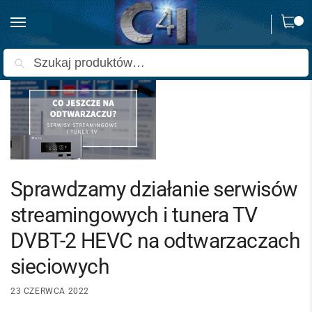
0
Strona główna
Poradniki
Sprawdzamy działanie serwisów streamingowych i tunera TV DVBT-2 HEVC na odtwarzaczach sieciowych
/
/
Szukaj
Sprawdzamy działanie serwisów
streamingowych i tunera TV
DVBT-2 HEVC na odtwarzaczach
sieciowych
23 CZERWCA 2022