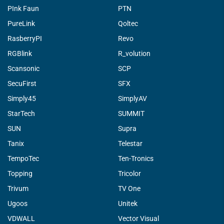
PInk Faun
PTN
PureLink
Qoltec
RasberryPI
Revo
RGBlink
R_volution
Scansonic
SCP
SecuFirst
SFX
Simply45
SimplyAV
StarTech
SUMMIT
SUN
Supra
Tanix
Telestar
TempoTec
Ten-Tronics
Topping
Tricolor
Trivum
TV One
Ugoos
Unitek
VDWALL
Vector Visual