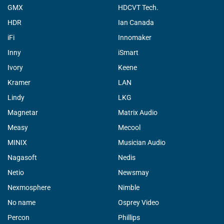
GMX
HDCVT Tech.
HDR
Ian Canada
iFi
Innomaker
Inny
iSmart
Ivory
Keene
Kramer
LAN
Lindy
LKG
Magnetar
Matrix Audio
Measy
Mecool
MINIX
Musician Audio
Nagasoft
Nedis
Netio
Newsmay
Nexmosphere
Nimble
No name
Osprey Video
Percon
Phillips