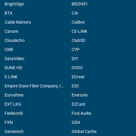
BrightSign
BRZHIFI
BTX
C4i
Cable Matters
Calibre
Canare
CE-LINK
Cloudecho
Club3D
CNB
CYP
DataVideo
DIY
DUNE HD
DVDO
E-LINK
EGreat
Empire State Filter Company, INC.
ESC
Euroshine
Eversolo
EXT LKG
EZCast
Feelworld
Fosi Audio
FXN
GDA
Geniatech
Global Cache