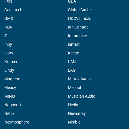
FXN
GDA
Geniatech
Global Cache
GMX
HDCVT Tech.
HDR
Ian Canada
iFi
Innomaker
Inny
iSmart
Ivory
Keene
Kramer
LAN
Lindy
LKG
Magnetar
Matrix Audio
Measy
Mecool
MINIX
Musician Audio
Nagasoft
Nedis
Netio
Newsmay
Nexmosphere
Nimble