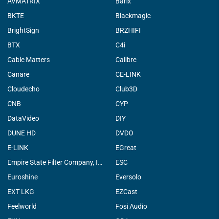
AVMATRIX
Barix
BKTE
Blackmagic
BrightSign
BRZHIFI
BTX
C4i
Cable Matters
Calibre
Canare
CE-LINK
Cloudecho
Club3D
CNB
CYP
DataVideo
DIY
DUNE HD
DVDO
E-LINK
EGreat
Empire State Filter Company, INC.
ESC
Euroshine
Eversolo
EXT LKG
EZCast
Feelworld
Fosi Audio