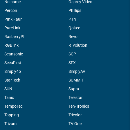
No name
Osprey Video
Percon
Phillips
PInk Faun
PTN
PureLink
Qoltec
RasberryPI
Revo
RGBlink
R_volution
Scansonic
SCP
SecuFirst
SFX
Simply45
SimplyAV
StarTech
SUMMIT
SUN
Supra
Tanix
Telestar
TempoTec
Ten-Tronics
Topping
Tricolor
Trivum
TV One