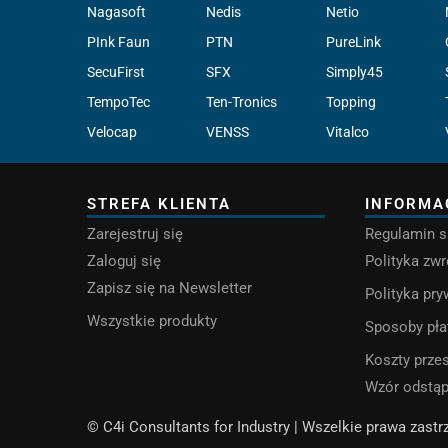
Nagasoft
Nedis
Netio
PInk Faun
PTN
PureLink
SecuFirst
SFX
Simply45
TempoTec
Ten-Tronics
Topping
Velocap
VENSS
Vitalco
STREFA KLIENTA
INFORMA
Zarejestruj się
Regulamin s
Zaloguj się
Polityka zw
Zapisz się na Newsletter
Polityka pr
Wszystkie produkty
Sposoby pła
Koszty przes
Wzór odstą
© C4i Consultants for Industry | Wszelkie prawa zast