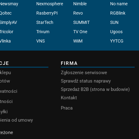
Newsmay
Nexmosphere
Nimble
No name
Qoltec
RasberryPI
Revo
RGBlink
SimplyAV
StarTech
SUMMIT
SUN
Tricolor
Trivum
TV One
Ugoos
Vlinka
VNS
WiiM
YYTCG
CJE
FIRMA
klepu
Zgłoszenie serwisowe
rotów
Sprawdź status naprawy
Sprzedaż B2B (strona w budowie)
ywatności
Kontakt
tności
Praca
yłki
pienia od umowy
rzeżone