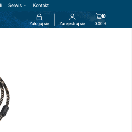
4i
Serwis
Kontakt
0
Zaloguj się
Zarejestruj się
0.00
zł