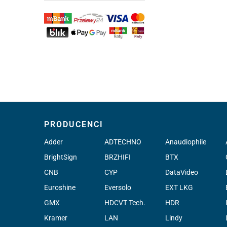
PRODUCENCI
Adder
ADTECHNO
Anaudiophile
BrightSign
BRZHIFI
BTX
CNB
CYP
DataVideo
Euroshine
Eversolo
EXT LKG
GMX
HDCVT Tech.
HDR
Kramer
LAN
Lindy