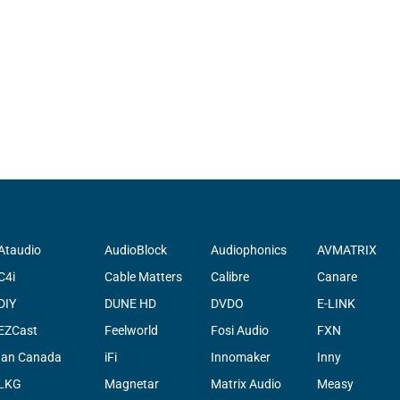
Ataudio
AudioBlock
Audiophonics
AVMATRIX
C4i
Cable Matters
Calibre
Canare
DIY
DUNE HD
DVDO
E-LINK
EZCast
Feelworld
Fosi Audio
FXN
Ian Canada
iFi
Innomaker
Inny
LKG
Magnetar
Matrix Audio
Measy