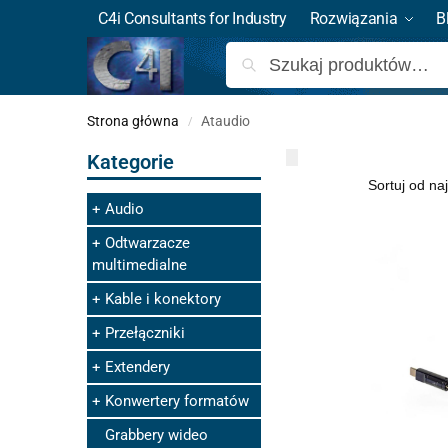
C4i Consultants for Industry
Rozwiązania
B
Strona główna
Ataudio
/
Kategorie
Audio
Odtwarzacze
multimedialne
Kable i konektory
Przełączniki
Extendery
Konwertery formatów
Grabbery wideo