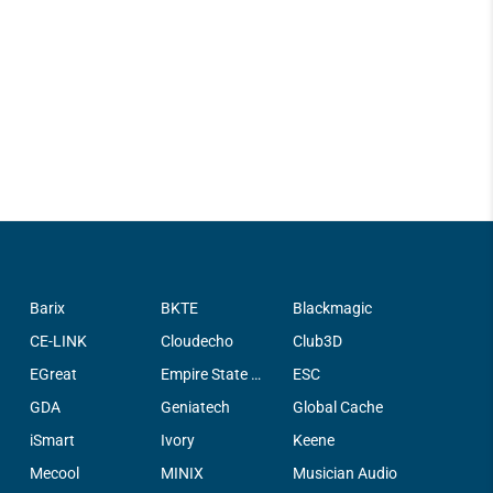
Barix
BKTE
Blackmagic
CE-LINK
Cloudecho
Club3D
EGreat
Empire State Filter Company, INC.
ESC
GDA
Geniatech
Global Cache
iSmart
Ivory
Keene
Mecool
MINIX
Musician Audio