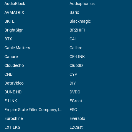
AudioBlock
Audiophonics
AVMATRIX
Barix
BKTE
Blackmagic
BrightSign
BRZHIFI
BTX
C4i
Cable Matters
Calibre
Canare
CE-LINK
Cloudecho
Club3D
CNB
CYP
DataVideo
DIY
DUNE HD
DVDO
E-LINK
EGreat
Empire State Filter Company, INC.
ESC
Euroshine
Eversolo
EXT LKG
EZCast