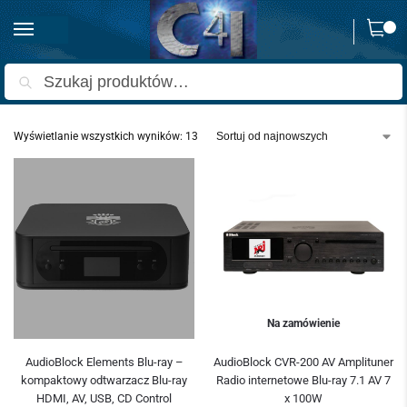
0
Strona główna
AudioBlock
/
Szukaj
Wyświetlanie wszystkich wyników: 13
Na zamówienie
AudioBlock Elements Blu-ray –
AudioBlock CVR-200 AV Amplituner
kompaktowy odtwarzacz Blu-ray
Radio internetowe Blu-ray 7.1 AV 7
HDMI, AV, USB, CD Control
x 100W