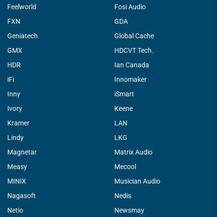
Feelworld
Fosi Audio
FXN
GDA
Geniatech
Global Cache
GMX
HDCVT Tech.
HDR
Ian Canada
iFi
Innomaker
Inny
iSmart
Ivory
Keene
Kramer
LAN
Lindy
LKG
Magnetar
Matrix Audio
Measy
Mecool
MINIX
Musician Audio
Nagasoft
Nedis
Netio
Newsmay