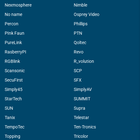
Nexmosphere
Nimble
No name
Osprey Video
Percon
Phillips
PInk Faun
PTN
PureLink
Qoltec
RasberryPI
Revo
RGBlink
R_volution
Scansonic
SCP
SecuFirst
SFX
Simply45
SimplyAV
StarTech
SUMMIT
SUN
Supra
Tanix
Telestar
TempoTec
Ten-Tronics
Topping
Tricolor