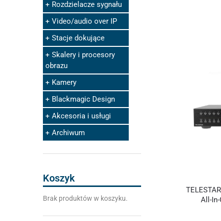
Rozdzielacze sygnału
Video/audio over IP
Stacje dokujące
Skalery i procesory
obrazu
Kamery
Blackmagic Design
Akcesoria i usługi
Archiwum
Koszyk
TELESTAR 
Brak produktów w koszyku.
All-I