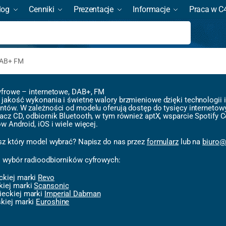
log
Cenniki
Prezentacje
Informacje
Praca w C
Szukaj
DAB+ FM
yfrowe – internetowe, DAB+, FM
jakość wykonania i świetne walory brzmieniowe dzięki technologii 
ntów. W zależności od modelu oferują dostęp do tysięcy internetowy
acz CD, odbiornik Bluetooth, w tym również aptX, wsparcie Spotify 
w Android, iOS i wiele więcej.
sz który model wybrać? Napisz do nas przez
formularz
l
ub na
biuro@
 wybór radioodbiorników cyfrowych:
ckiej marki
Revo
kiej marki
Scansonic
ieckiej marki
Imperial Dabman
skiej marki
Euroshine