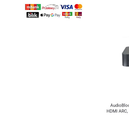
AudioBlo
HDMI ARC, r