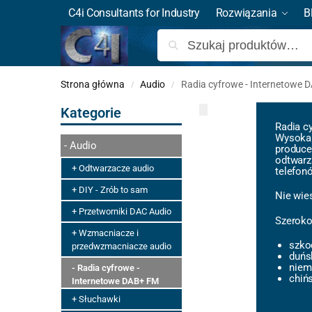
C4i Consultants for Industry
Rozwiązania
B
Strona główna
Audio
Radia cyfrowe - Internetowe 
/
/
Kategorie
Radia c
Wysoka 
Audio
produce
odtwarz
Odtwarzacze audio
telefonó
DIY - Zrób to sam
Nie wie
Przetworniki DAC Audio
Szeroko
Wzmacniacze i
szko
przedwzmacniacze audio
duńs
niem
Radia cyfrowe -
chiń
Internetowe DAB+ FM
Słuchawki