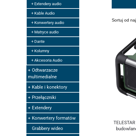
Extendery audio
Kable Audio
Konwertery audio
Matryce audio
Dante
Kolumny
Akcesoria Audio
Odtwarzacze
multimedialne
Kable i konektory
Przełączniki
Extendery
Konwertery formatów
TELESTAR 
Grabbery wideo
budowlan