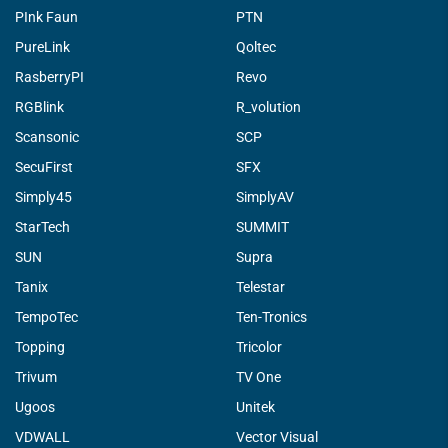
PInk Faun
PTN
PureLink
Qoltec
RasberryPI
Revo
RGBlink
R_volution
Scansonic
SCP
SecuFirst
SFX
Simply45
SimplyAV
StarTech
SUMMIT
SUN
Supra
Tanix
Telestar
TempoTec
Ten-Tronics
Topping
Tricolor
Trivum
TV One
Ugoos
Unitek
VDWALL
Vector Visual