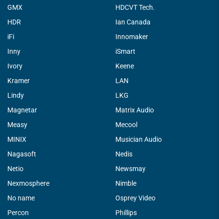
GMX
HDCVT Tech.
HDR
Ian Canada
iFi
Innomaker
Inny
iSmart
Ivory
Keene
Kramer
LAN
Lindy
LKG
Magnetar
Matrix Audio
Measy
Mecool
MINIX
Musician Audio
Nagasoft
Nedis
Netio
Newsmay
Nexmosphere
Nimble
No name
Osprey Video
Percon
Phillips