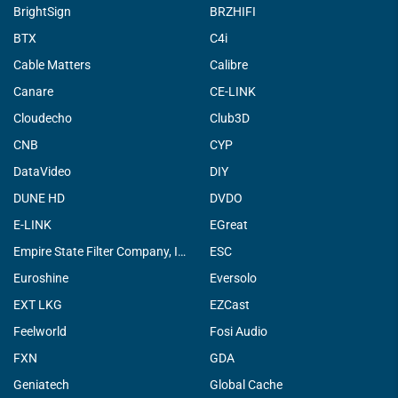
BrightSign
BRZHIFI
BTX
C4i
Cable Matters
Calibre
Canare
CE-LINK
Cloudecho
Club3D
CNB
CYP
DataVideo
DIY
DUNE HD
DVDO
E-LINK
EGreat
Empire State Filter Company, INC.
ESC
Euroshine
Eversolo
EXT LKG
EZCast
Feelworld
Fosi Audio
FXN
GDA
Geniatech
Global Cache