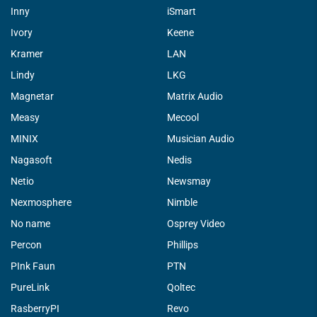
Inny
iSmart
Ivory
Keene
Kramer
LAN
Lindy
LKG
Magnetar
Matrix Audio
Measy
Mecool
MINIX
Musician Audio
Nagasoft
Nedis
Netio
Newsmay
Nexmosphere
Nimble
No name
Osprey Video
Percon
Phillips
PInk Faun
PTN
PureLink
Qoltec
RasberryPI
Revo