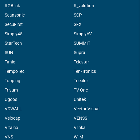
RGBlink
R_volution
Scansonic
SCP
SecuFirst
SFX
Simply45
SimplyAV
StarTech
SUMMIT
SUN
Supra
Tanix
Telestar
TempoTec
Ten-Tronics
Topping
Tricolor
Trivum
TV One
Ugoos
Unitek
VDWALL
Vector Visual
Velocap
VENSS
Vitalco
Vlinka
VNS
WiiM