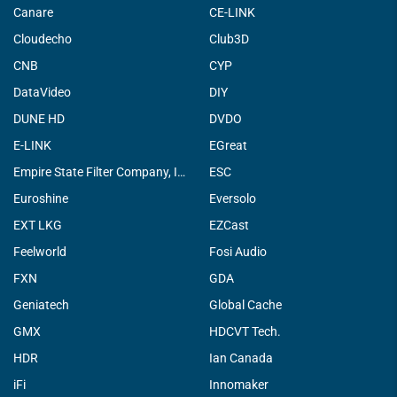
Canare
CE-LINK
Cloudecho
Club3D
CNB
CYP
DataVideo
DIY
DUNE HD
DVDO
E-LINK
EGreat
Empire State Filter Company, INC.
ESC
Euroshine
Eversolo
EXT LKG
EZCast
Feelworld
Fosi Audio
FXN
GDA
Geniatech
Global Cache
GMX
HDCVT Tech.
HDR
Ian Canada
iFi
Innomaker