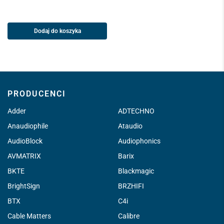
Dodaj do koszyka
PRODUCENCI
Adder
ADTECHNO
Anaudiophile
Ataudio
AudioBlock
Audiophonics
AVMATRIX
Barix
BKTE
Blackmagic
BrightSign
BRZHIFI
BTX
C4i
Cable Matters
Calibre