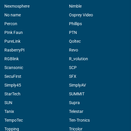
Nexmosphere
Nimble
No name
Osprey Video
Percon
Phillips
PInk Faun
PTN
PureLink
Qoltec
RasberryPI
Revo
RGBlink
R_volution
Scansonic
SCP
SecuFirst
SFX
Simply45
SimplyAV
StarTech
SUMMIT
SUN
Supra
Tanix
Telestar
TempoTec
Ten-Tronics
Topping
Tricolor