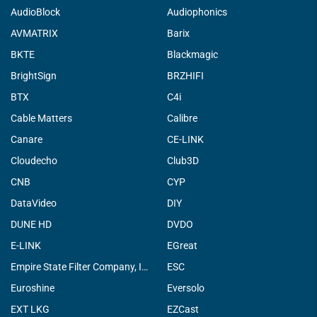
AudioBlock
Audiophonics
AVMATRIX
Barix
BKTE
Blackmagic
BrightSign
BRZHIFI
BTX
C4i
Cable Matters
Calibre
Canare
CE-LINK
Cloudecho
Club3D
CNB
CYP
DataVideo
DIY
DUNE HD
DVDO
E-LINK
EGreat
Empire State Filter Company, INC.
ESC
Euroshine
Eversolo
EXT LKG
EZCast