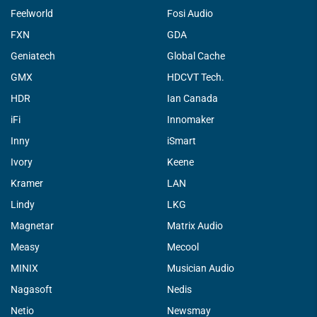
Feelworld
Fosi Audio
FXN
GDA
Geniatech
Global Cache
GMX
HDCVT Tech.
HDR
Ian Canada
iFi
Innomaker
Inny
iSmart
Ivory
Keene
Kramer
LAN
Lindy
LKG
Magnetar
Matrix Audio
Measy
Mecool
MINIX
Musician Audio
Nagasoft
Nedis
Netio
Newsmay