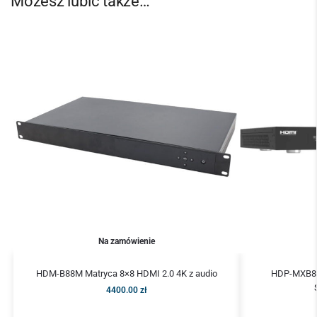
Możesz lubić także…
Na zamówienie
HDM-B88M Matryca 8×8 HDMI 2.0 4K z audio
HDP-MXB88
4400.00
zł