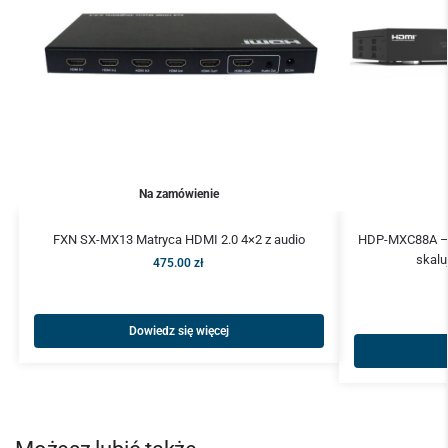
Na zamówienie
FXN SX-MX13 Matryca HDMI 2.0 4×2 z audio
HDP-MXC88A – 
skalu
475.00
zł
Dowiedz się więcej