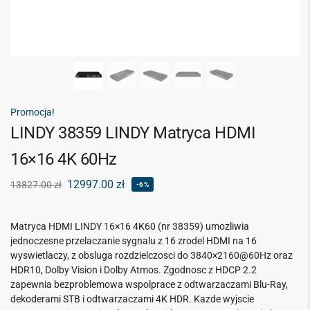
Promocja!
LINDY 38359 LINDY Matryca HDMI
16×16 4K 60Hz
12997.00
zł
13827.00
zł
-6%
Matryca HDMI LINDY 16×16 4K60 (nr 38359) umozliwia
jednoczesne przelaczanie sygnalu z 16 zrodel HDMI na 16
wyswietlaczy, z obsluga rozdzielczosci do 3840×2160@60Hz oraz
HDR10, Dolby Vision i Dolby Atmos. Zgodnosc z HDCP 2.2
zapewnia bezproblemowa wspolprace z odtwarzaczami Blu-Ray,
dekoderami STB i odtwarzaczami 4K HDR. Kazde wyjscie