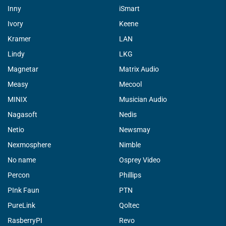
Inny
iSmart
Ivory
Keene
Kramer
LAN
Lindy
LKG
Magnetar
Matrix Audio
Measy
Mecool
MINIX
Musician Audio
Nagasoft
Nedis
Netio
Newsmay
Nexmosphere
Nimble
No name
Osprey Video
Percon
Phillips
PInk Faun
PTN
PureLink
Qoltec
RasberryPI
Revo