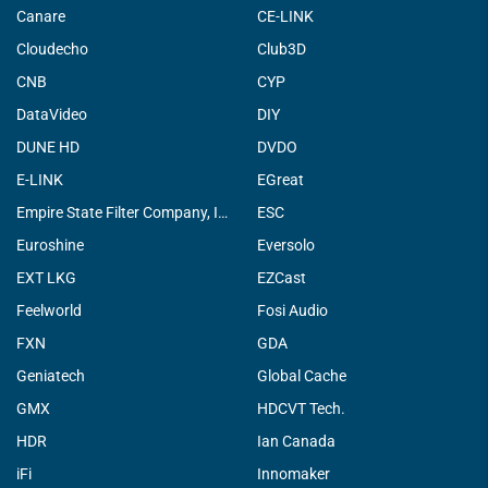
Canare
CE-LINK
Cloudecho
Club3D
CNB
CYP
DataVideo
DIY
DUNE HD
DVDO
E-LINK
EGreat
Empire State Filter Company, INC.
ESC
Euroshine
Eversolo
EXT LKG
EZCast
Feelworld
Fosi Audio
FXN
GDA
Geniatech
Global Cache
GMX
HDCVT Tech.
HDR
Ian Canada
iFi
Innomaker