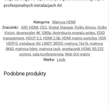
profesjonalnych instalacjach AV.
Kategoria:
Matryce HDMI
Znaczniki:
ARC HDMI
,
CEC
,
Digital Signage
,
Dolby Atmos
,
Dolby
Vision
,
downscaler 4K 1080p
,
dystrybucja sygnalu wideo
,
EDID
management
,
HDCP 2.2
,
HDMI 2.0b
,
HDMI matrix switcher
,
HDP
,
HDR10
,
instalacje AV
,
LINDY 38359
,
matryca 16x16
,
matryca
4K60
,
matryca hdmi
,
matryca rack
,
przełącznik HDMI
,
RS-232
control
,
sala konferencyjna
,
Web GUI matrix
Marka:
Lindy
Podobne produkty