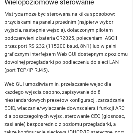
Wielopoziomowe sterowanie
Matryca moze byc sterowana na kilka sposobow:
przyciskami na panelu przednim (najpierw wybor
wyjscia, nastepnie wejscia), dolaczonym pilotem
podczerwieni z bateria CR2025, poleceniami ASCII
przez port RS-232 (115200 baud, 8N1) lub w pelni
graficznym interfejsem Web GUI dostepnym z poziomu
dowolnej przegladarki po podlaczeniu do sieci LAN
(port TCP/IP RJ45).
Web GUI umozliwia m.in. przelaczanie wejsc dla
kazdego wyjscia osobno, zapisywanie do 8
niestandardowych presetow konfiguracji, zarzadzanie
EDID, wlaczanie/wylaczanie downscalera i funkcji ARC
dla poszczegolnych wyjsc, sterowanie CEC (glosnosc,
zasilanie) bezposrednio z poziomu przegladarki, a
takze konfiguracje sieciowa (DHCP/IP statyczne, port