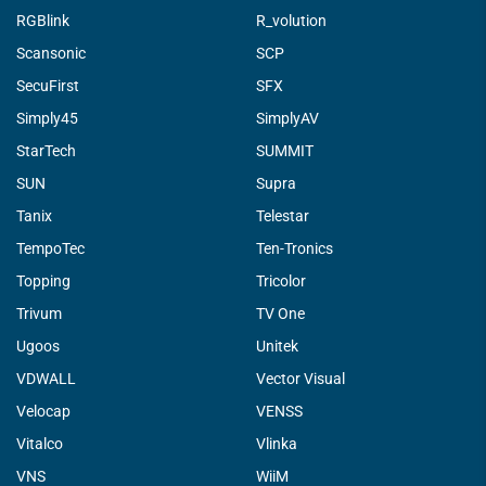
RGBlink
R_volution
Scansonic
SCP
SecuFirst
SFX
Simply45
SimplyAV
StarTech
SUMMIT
SUN
Supra
Tanix
Telestar
TempoTec
Ten-Tronics
Topping
Tricolor
Trivum
TV One
Ugoos
Unitek
VDWALL
Vector Visual
Velocap
VENSS
Vitalco
Vlinka
VNS
WiiM