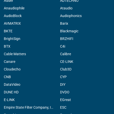
Adder
ADTECHNO
Anaudiophile
Ataudio
AudioBlock
Audiophonics
AVMATRIX
Barix
BKTE
Blackmagic
BrightSign
BRZHIFI
BTX
C4i
Cable Matters
Calibre
Canare
CE-LINK
Cloudecho
Club3D
CNB
CYP
DataVideo
DIY
DUNE HD
DVDO
E-LINK
EGreat
Empire State Filter Company, INC.
ESC