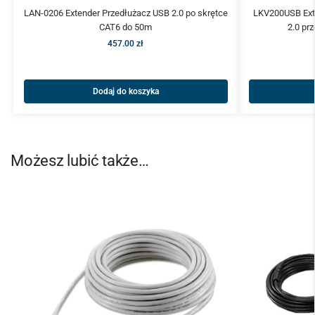
LAN-0206 Extender Przedłużacz USB 2.0 po skrętce
LKV200USB Ext
CAT6 do 50m
2.0 pr
457.00
zł
Dodaj do koszyka
Możesz lubić także…