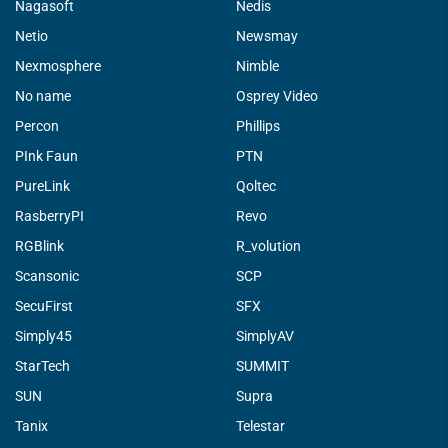
Nagasoft
Nedis
Netio
Newsmay
Nexmosphere
Nimble
No name
Osprey Video
Percon
Phillips
PInk Faun
PTN
PureLink
Qoltec
RasberryPI
Revo
RGBlink
R_volution
Scansonic
SCP
SecuFirst
SFX
Simply45
SimplyAV
StarTech
SUMMIT
SUN
Supra
Tanix
Telestar