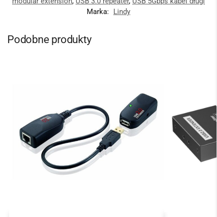
modular extension
,
USB 3.0 repeater
,
USB 5Gbps kabel długi
Marka:
Lindy
Podobne produkty