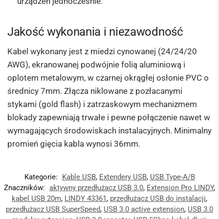
urządzeń jednocześnie.
Jakość wykonania i niezawodność
Kabel wykonany jest z miedzi cynowanej (24/24/20
AWG), ekranowanej podwójnie folią aluminiową i
oplotem metalowym, w czarnej okrągłej osłonie PVC o
średnicy 7mm. Złącza niklowane z pozłacanymi
stykami (gold flash) i zatrzaskowym mechanizmem
blokady zapewniają trwałe i pewne połączenie nawet w
wymagających środowiskach instalacyjnych. Minimalny
promień gięcia kabla wynosi 36mm.
Kategorie:
Kable USB
,
Extendery USB
,
USB Type-A/B
Znaczników:
aktywny przedłużacz USB 3.0
,
Extension Pro LINDY
,
kabel USB 20m
,
LINDY 43361
,
przedłużacz USB do instalacji
,
przedłużacz USB SuperSpeed
,
USB 3.0 active extension
,
USB 3.0