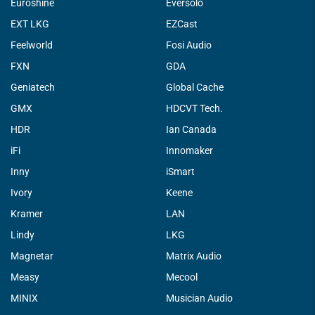
Euroshine
Eversolo
EXT LKG
EZCast
Feelworld
Fosi Audio
FXN
GDA
Geniatech
Global Cache
GMX
HDCVT Tech.
HDR
Ian Canada
iFi
Innomaker
Inny
iSmart
Ivory
Keene
Kramer
LAN
Lindy
LKG
Magnetar
Matrix Audio
Measy
Mecool
MINIX
Musician Audio