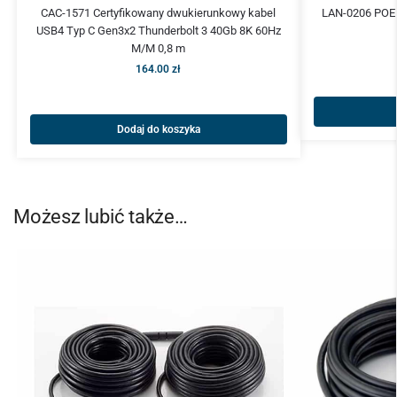
CAC-1571 Certyfikowany dwukierunkowy kabel
LAN-0206 POE 
USB4 Typ C Gen3x2 Thunderbolt 3 40Gb 8K 60Hz
M/M 0,8 m
164.00
zł
Dodaj do koszyka
Możesz lubić także…