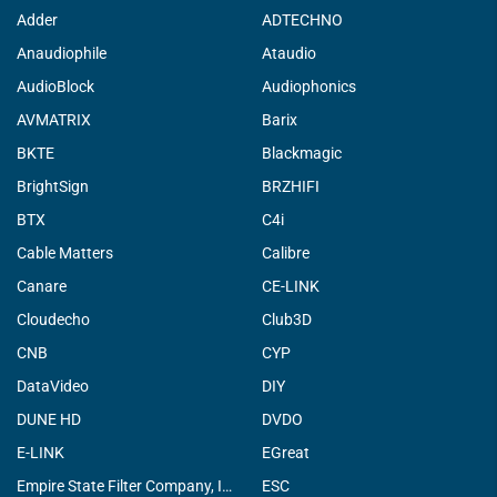
Adder
ADTECHNO
Anaudiophile
Ataudio
AudioBlock
Audiophonics
AVMATRIX
Barix
BKTE
Blackmagic
BrightSign
BRZHIFI
BTX
C4i
Cable Matters
Calibre
Canare
CE-LINK
Cloudecho
Club3D
CNB
CYP
DataVideo
DIY
DUNE HD
DVDO
E-LINK
EGreat
Empire State Filter Company, INC.
ESC