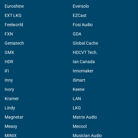
Euroshine
Eversolo
EXT LKG
EZCast
Feelworld
Fosi Audio
FXN
GDA
Geniatech
Global Cache
GMX
HDCVT Tech.
HDR
Ian Canada
iFi
Innomaker
Inny
iSmart
Ivory
Keene
Kramer
LAN
Lindy
LKG
Magnetar
Matrix Audio
Measy
Mecool
MINIX
Musician Audio