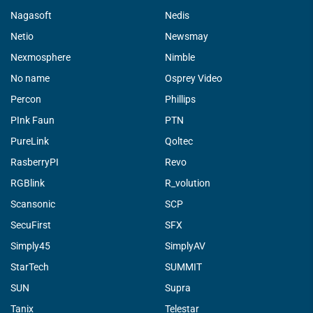
Nagasoft
Nedis
Netio
Newsmay
Nexmosphere
Nimble
No name
Osprey Video
Percon
Phillips
PInk Faun
PTN
PureLink
Qoltec
RasberryPI
Revo
RGBlink
R_volution
Scansonic
SCP
SecuFirst
SFX
Simply45
SimplyAV
StarTech
SUMMIT
SUN
Supra
Tanix
Telestar