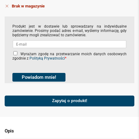
Brak w magazynie
Produkt jest w dostawie lub sprowadzany na indywidualne
zamówienie. Prosimy podać adres e-mail, wyślemy informację, gdy
będziemy mogli zrealizować to zamówienie.
C
Wyrażam zgodę na przetwarzanie moich danych osobowych
zgodnie z
Polityką Prywatności
*
h
e
c
k
Powiadom mnie!
b
o
x
Zapytaj o produkt!
e
s
*
Opis