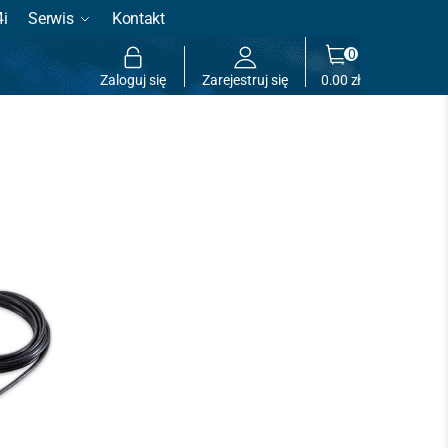
4i
Serwis
Kontakt
0
Zaloguj się
Zarejestruj się
0.00
zł