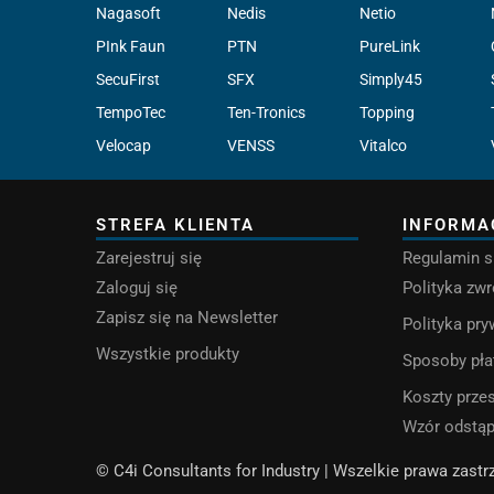
Nagasoft
Nedis
Netio
PInk Faun
PTN
PureLink
SecuFirst
SFX
Simply45
TempoTec
Ten-Tronics
Topping
Velocap
VENSS
Vitalco
STREFA KLIENTA
INFORMA
Zarejestruj się
Regulamin s
Zaloguj się
Polityka zw
Zapisz się na Newsletter
Polityka pr
Wszystkie produkty
Sposoby pła
Koszty przes
Wzór odstą
© C4i Consultants for Industry | Wszelkie prawa zast