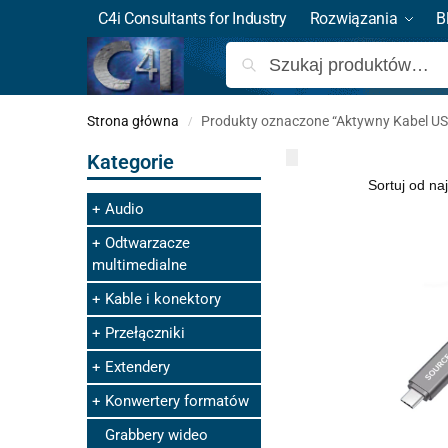
C4i Consultants for Industry
Rozwiązania
B
Strona główna
Produkty oznaczone “Aktywny Kabel US
/
Kategorie
Audio
Odtwarzacze
multimedialne
Kable i konektory
Przełączniki
Extendery
Konwertery formatów
Grabbery wideo