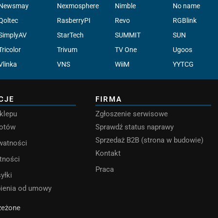
Newsmay
Nexmosphere
Nimble
No name
Qoltec
RasberryPI
Revo
RGBlink
SimplyAV
StarTech
SUMMIT
SUN
Tricolor
Trivum
TV One
Ugoos
Vlinka
VNS
WiiM
YYTCG
CJE
FIRMA
klepu
Zgłoszenie serwisowe
rotów
Sprawdź status naprawy
Sprzedaż B2B (strona w budowie)
ywatności
Kontakt
tności
Praca
yłki
pienia od umowy
rzeżone