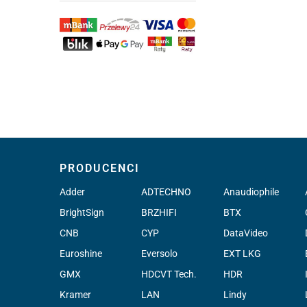
PRODUCENCI
Adder
ADTECHNO
Anaudiophile
BrightSign
BRZHIFI
BTX
CNB
CYP
DataVideo
Euroshine
Eversolo
EXT LKG
GMX
HDCVT Tech.
HDR
Kramer
LAN
Lindy