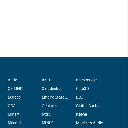
Barix
BKTE
Blackmagic
CE-LINK
Cloudecho
Club3D
EGreat
Empire State Filter Company, INC.
ESC
GDA
Geniatech
Global Cache
iSmart
Ivory
Keene
Mecool
MINIX
Musician Audio