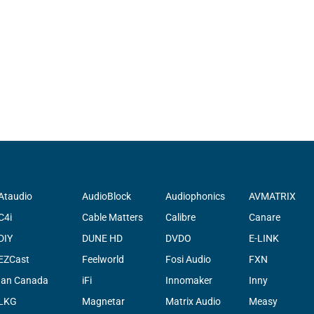
Ataudio
AudioBlock
Audiophonics
AVMATRIX
C4i
Cable Matters
Calibre
Canare
DIY
DUNE HD
DVDO
E-LINK
EZCast
Feelworld
Fosi Audio
FXN
Ian Canada
iFi
Innomaker
Inny
LKG
Magnetar
Matrix Audio
Measy