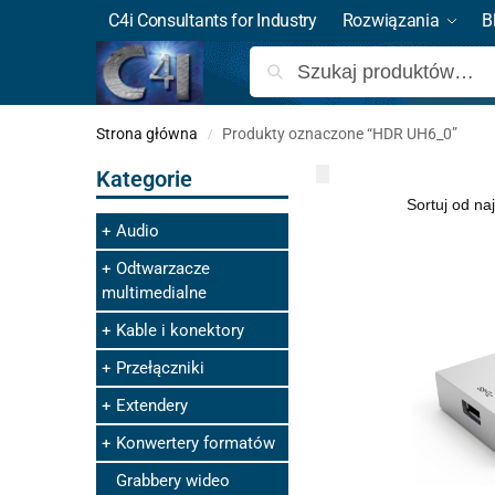
C4i Consultants for Industry
Rozwiązania
B
Strona główna
Produkty oznaczone “HDR UH6_0”
/
Kategorie
Audio
Odtwarzacze
multimedialne
Kable i konektory
Przełączniki
Extendery
Konwertery formatów
Grabbery wideo