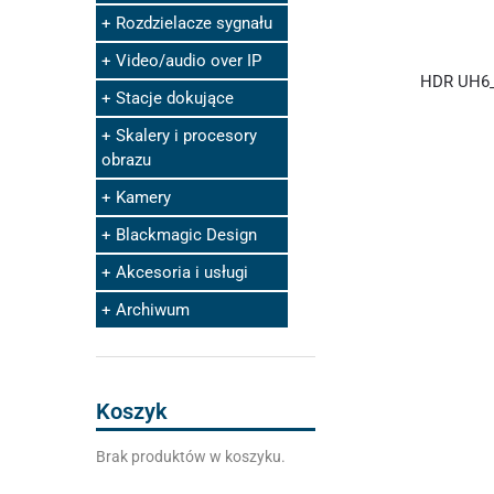
Rozdzielacze sygnału
Video/audio over IP
HDR UH6_
Stacje dokujące
Skalery i procesory
obrazu
Kamery
Blackmagic Design
Akcesoria i usługi
Archiwum
Koszyk
Brak produktów w koszyku.