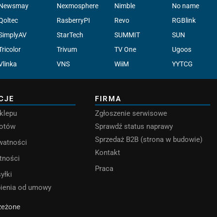
Newsmay
Nexmosphere
Nimble
No name
Qoltec
RasberryPI
Revo
RGBlink
SimplyAV
StarTech
SUMMIT
SUN
Tricolor
Trivum
TV One
Ugoos
Vlinka
VNS
WiiM
YYTCG
CJE
FIRMA
klepu
Zgłoszenie serwisowe
rotów
Sprawdź status naprawy
Sprzedaż B2B (strona w budowie)
ywatności
Kontakt
tności
Praca
yłki
pienia od umowy
rzeżone