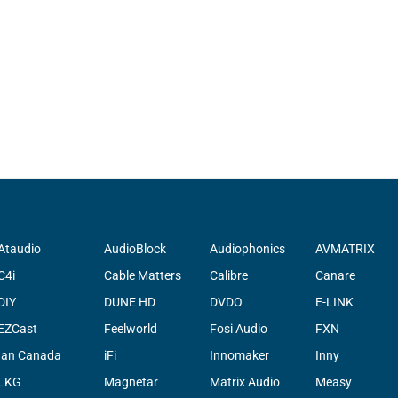
Ataudio
AudioBlock
Audiophonics
AVMATRIX
C4i
Cable Matters
Calibre
Canare
DIY
DUNE HD
DVDO
E-LINK
EZCast
Feelworld
Fosi Audio
FXN
Ian Canada
iFi
Innomaker
Inny
LKG
Magnetar
Matrix Audio
Measy