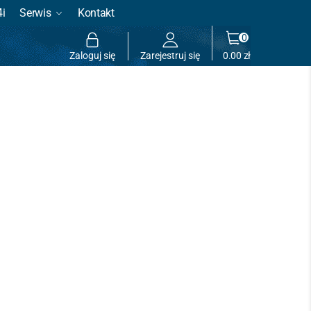
4i
Serwis
Kontakt
0
Zaloguj się
Zarejestruj się
0.00
zł