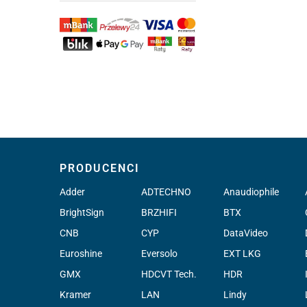
PRODUCENCI
Adder
ADTECHNO
Anaudiophile
BrightSign
BRZHIFI
BTX
CNB
CYP
DataVideo
Euroshine
Eversolo
EXT LKG
GMX
HDCVT Tech.
HDR
Kramer
LAN
Lindy