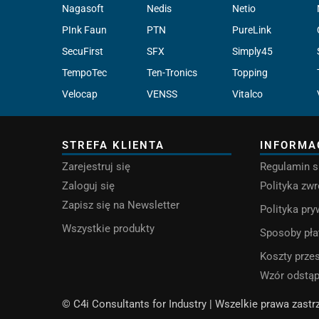
Nagasoft
Nedis
Netio
PInk Faun
PTN
PureLink
SecuFirst
SFX
Simply45
TempoTec
Ten-Tronics
Topping
Velocap
VENSS
Vitalco
STREFA KLIENTA
INFORMA
Zarejestruj się
Regulamin s
Zaloguj się
Polityka zw
Zapisz się na Newsletter
Polityka pr
Wszystkie produkty
Sposoby pła
Koszty przes
Wzór odstą
© C4i Consultants for Industry | Wszelkie prawa zast