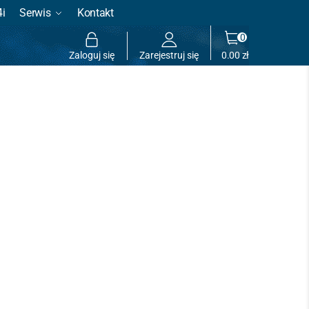
4i
Serwis
Kontakt
0
Zaloguj się
Zarejestruj się
0.00
zł