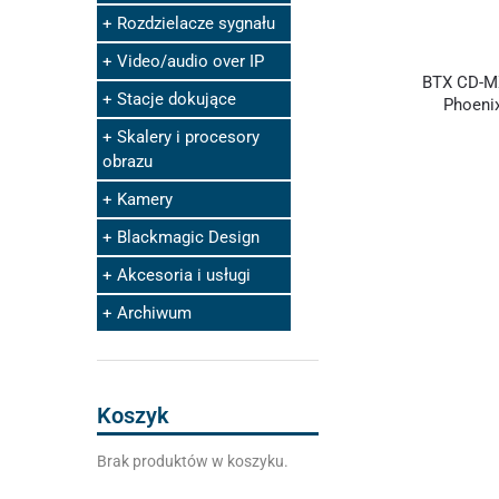
Rozdzielacze sygnału
Video/audio over IP
BTX CD-M
Stacje dokujące
Phoenix
Skalery i procesory
obrazu
Kamery
Blackmagic Design
Akcesoria i usługi
Archiwum
Koszyk
Brak produktów w koszyku.