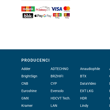
PRODUCENCI
Adder
ADTECHNO
Anaudiophile
BrightSign
BRZHIFI
BTX
CNB
CYP
DataVideo
Euroshine
Eversolo
EXT LKG
GMX
HDCVT Tech.
HDR
Kramer
LAN
Lindy