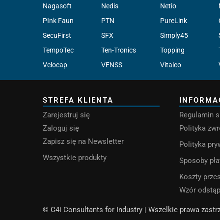
Nagasoft
Nedis
Netio
PInk Faun
PTN
PureLink
SecuFirst
SFX
Simply45
TempoTec
Ten-Tronics
Topping
Velocap
VENSS
Vitalco
STREFA KLIENTA
INFORMA
Zarejestruj się
Regulamin s
Zaloguj się
Polityka zw
Zapisz się na Newsletter
Polityka pr
Wszystkie produkty
Sposoby pła
Koszty przes
Wzór odstą
© C4i Consultants for Industry | Wszelkie prawa zast