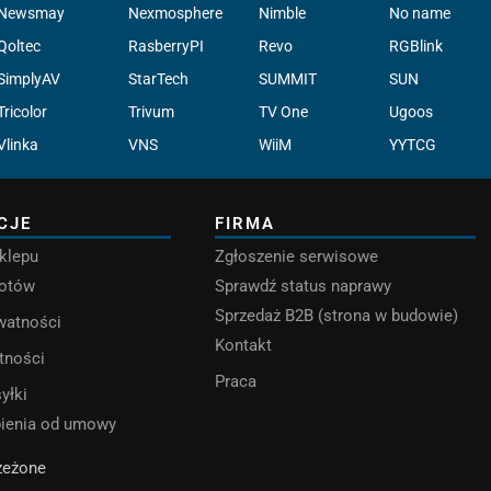
Newsmay
Nexmosphere
Nimble
No name
Qoltec
RasberryPI
Revo
RGBlink
SimplyAV
StarTech
SUMMIT
SUN
Tricolor
Trivum
TV One
Ugoos
Vlinka
VNS
WiiM
YYTCG
CJE
FIRMA
klepu
Zgłoszenie serwisowe
rotów
Sprawdź status naprawy
Sprzedaż B2B (strona w budowie)
ywatności
Kontakt
tności
Praca
yłki
pienia od umowy
rzeżone