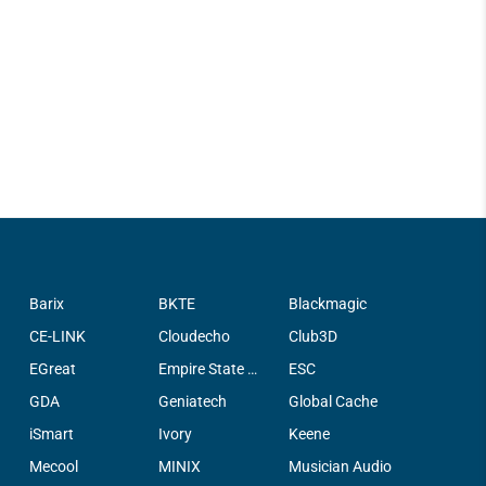
Barix
BKTE
Blackmagic
CE-LINK
Cloudecho
Club3D
EGreat
Empire State Filter Company, INC.
ESC
GDA
Geniatech
Global Cache
iSmart
Ivory
Keene
Mecool
MINIX
Musician Audio