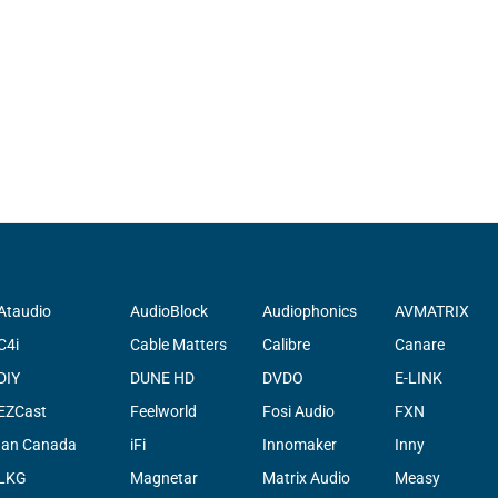
Ataudio
AudioBlock
Audiophonics
AVMATRIX
C4i
Cable Matters
Calibre
Canare
DIY
DUNE HD
DVDO
E-LINK
EZCast
Feelworld
Fosi Audio
FXN
Ian Canada
iFi
Innomaker
Inny
LKG
Magnetar
Matrix Audio
Measy