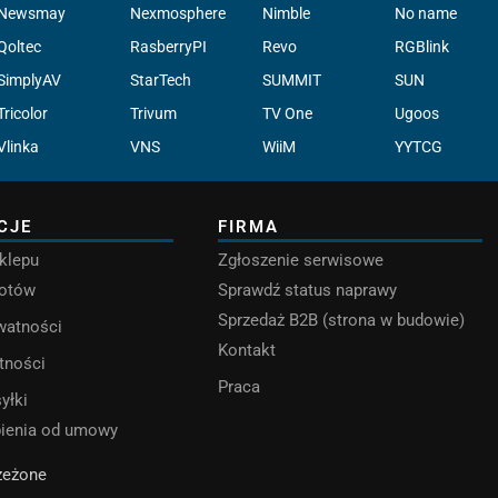
Newsmay
Nexmosphere
Nimble
No name
Qoltec
RasberryPI
Revo
RGBlink
SimplyAV
StarTech
SUMMIT
SUN
Tricolor
Trivum
TV One
Ugoos
Vlinka
VNS
WiiM
YYTCG
CJE
FIRMA
klepu
Zgłoszenie serwisowe
rotów
Sprawdź status naprawy
Sprzedaż B2B (strona w budowie)
ywatności
Kontakt
tności
Praca
yłki
pienia od umowy
rzeżone