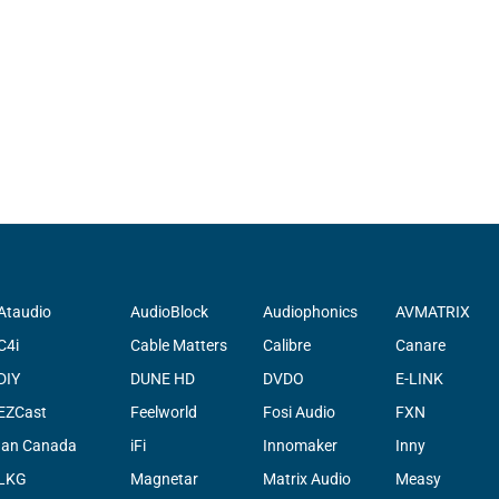
Ataudio
AudioBlock
Audiophonics
AVMATRIX
C4i
Cable Matters
Calibre
Canare
DIY
DUNE HD
DVDO
E-LINK
EZCast
Feelworld
Fosi Audio
FXN
Ian Canada
iFi
Innomaker
Inny
LKG
Magnetar
Matrix Audio
Measy