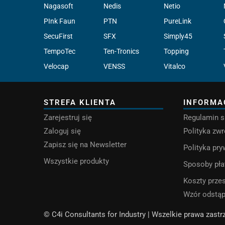
Nagasoft
Nedis
Netio
PInk Faun
PTN
PureLink
SecuFirst
SFX
Simply45
TempoTec
Ten-Tronics
Topping
Velocap
VENSS
Vitalco
STREFA KLIENTA
INFORMA
Zarejestruj się
Regulamin s
Zaloguj się
Polityka zw
Zapisz się na Newsletter
Polityka pr
Wszystkie produkty
Sposoby pła
Koszty przes
Wzór odstą
© C4i Consultants for Industry | Wszelkie prawa zast