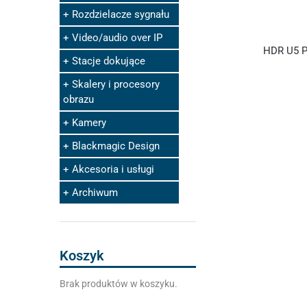
Rozdzielacze sygnału
Video/audio over IP
HDR U5 P
Stacje dokujące
Skalery i procesory
obrazu
Kamery
Blackmagic Design
Akcesoria i usługi
Archiwum
Koszyk
Brak produktów w koszyku.