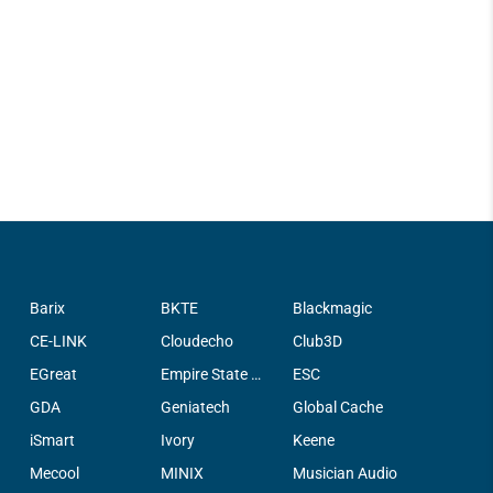
Barix
BKTE
Blackmagic
CE-LINK
Cloudecho
Club3D
EGreat
Empire State Filter Company, INC.
ESC
GDA
Geniatech
Global Cache
iSmart
Ivory
Keene
Mecool
MINIX
Musician Audio