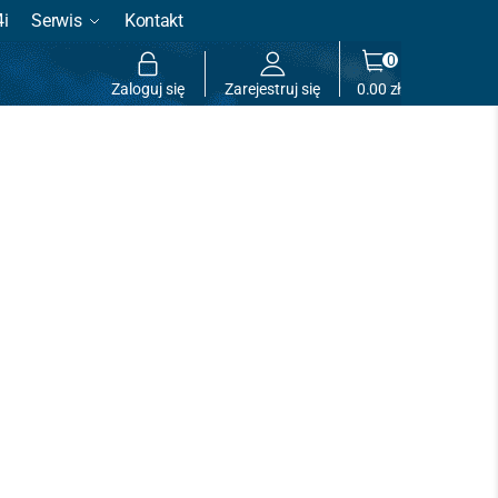
4i
Serwis
Kontakt
0
Zaloguj się
Zarejestruj się
0.00
zł