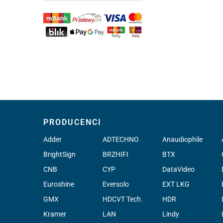
PRODUCENCI
Adder
ADTECHNO
Anaudiophile
BrightSign
BRZHIFI
BTX
CNB
CYP
DataVideo
Euroshine
Eversolo
EXT LKG
GMX
HDCVT Tech.
HDR
Kramer
LAN
Lindy