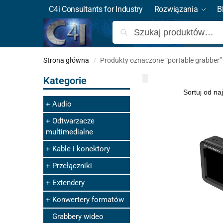
C4i Consultants for Industry
Rozwiązania
B
Strona główna
Produkty oznaczone “portable grabber”
/
Kategorie
Audio
Odtwarzacze
multimedialne
Kable i konektory
Przełączniki
Extendery
Konwertery formatów
Grabbery wideo