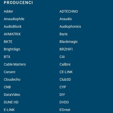
PRODUCENCI
Adder
ADTECHNO
Anaudiophile
Ataudio
AudioBlock
Audiophonics
AVMATRIX
Barix
BKTE
Blackmagic
BrightSign
BRZHIFI
BTX
C4i
Cable Matters
Calibre
Canare
CE-LINK
Cloudecho
Club3D
CNB
CYP
DataVideo
DIY
DUNE HD
DVDO
E-LINK
EGreat