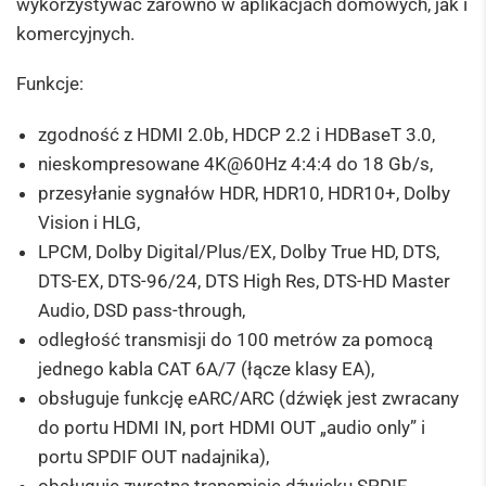
wykorzystywać zarówno w aplikacjach domowych, jak i
komercyjnych.
Funkcje:
zgodność z HDMI 2.0b, HDCP 2.2 i HDBaseT 3.0,
nieskompresowane 4K@60Hz 4:4:4 do 18 Gb/s,
przesyłanie sygnałów HDR, HDR10, HDR10+, Dolby
Vision i HLG,
LPCM, Dolby Digital/Plus/EX, Dolby True HD, DTS,
DTS-EX, DTS-96/24, DTS High Res, DTS-HD Master
Audio, DSD pass-through,
odległość transmisji do 100 metrów za pomocą
jednego kabla CAT 6A/7 (łącze klasy EA),
obsługuje funkcję eARC/ARC (dźwięk jest zwracany
do portu HDMI IN, port HDMI OUT „audio only” i
portu SPDIF OUT nadajnika),
obsługuje zwrotną transmisję dźwięku SPDIF,