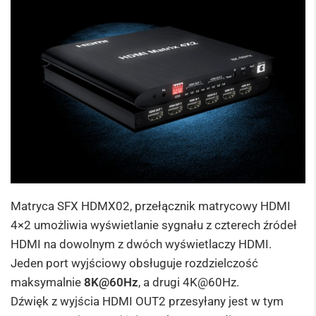
Matryca SFX HDMX02, przełącznik matrycowy HDMI
4×2 umożliwia wyświetlanie sygnału z czterech źródeł
HDMI na dowolnym z dwóch wyświetlaczy HDMI.
Jeden port wyjściowy obsługuje rozdzielczość
maksymalnie
8K@60Hz
, a drugi 4K@60Hz.
Dźwięk z wyjścia HDMI OUT2 przesyłany jest w tym