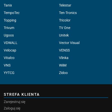
Tanix
Telestar
TempoTec
Ten-Tronics
Topping
Tricolor
Trivum
TV One
Ugoos
Unitek
VDWALL
Vector Visual
Velocap
VENSS
Vitalco
Vlinka
VNS
WiiM
YYTCG
Zidoo
STREFA KLIENTA
Zarejestruj się
Zaloguj się