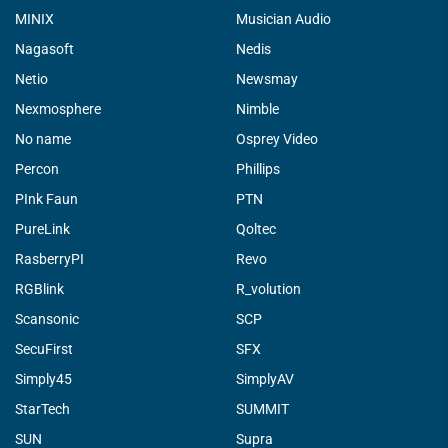
MINIX
Musician Audio
Nagasoft
Nedis
Netio
Newsmay
Nexmosphere
Nimble
No name
Osprey Video
Percon
Phillips
PInk Faun
PTN
PureLink
Qoltec
RasberryPI
Revo
RGBlink
R_volution
Scansonic
SCP
SecuFirst
SFX
Simply45
SimplyAV
StarTech
SUMMIT
SUN
Supra