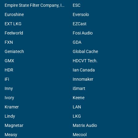
Empire State Filter Company, INC.
ESC
Euroshine
Eversolo
EXT LKG
EZCast
Feelworld
Fosi Audio
FXN
GDA
Geniatech
Global Cache
GMX
HDCVT Tech.
HDR
Ian Canada
iFi
Innomaker
Inny
iSmart
Ivory
Keene
Kramer
LAN
Lindy
LKG
Magnetar
Matrix Audio
Measy
Mecool