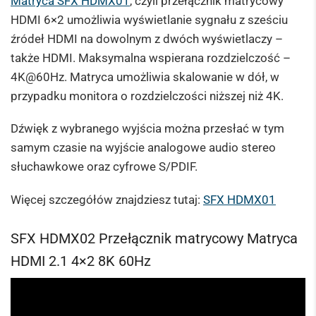
Matryca SFX HDMX01
, czyli przełącznik matrycowy
HDMI 6×2 umożliwia wyświetlanie sygnału z sześciu
źródeł HDMI na dowolnym z dwóch wyświetlaczy –
także HDMI. Maksymalna wspierana rozdzielczość –
4K@60Hz. Matryca umożliwia skalowanie w dół, w
przypadku monitora o rozdzielczości niższej niż 4K.
Dźwięk z wybranego wyjścia można przesłać w tym
samym czasie na wyjście analogowe audio stereo
słuchawkowe oraz cyfrowe S/PDIF.
Więcej szczegółów znajdziesz tutaj:
SFX HDMX01
SFX HDMX02 Przełącznik matrycowy Matryca
HDMI 2.1 4×2 8K 60Hz