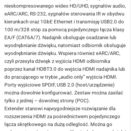
nieskompresowanego wideo HD/UHD, sygnałów audio,
eARC/ARC, RS-232, sygnałów sterowania IR w obydwu
kierunkach oraz 1GbE Ethernet i transmisję USB2.0 do
100 m/328 stóp za pomocą pojedynczego łącza klasy
EA/F (CAT6A/7). Nadajnik obsługuje osadzanie lub
wyodrębnianie dźwięku, natomiast odbiornik obsługuje
wyodrębnianie dźwięku. Wspiera również eARC/ARC,
czyli przesyła dźwięk z wyjścia HDMI odbiornika
poprzez kanał HDBT3.0 do wejścia HDMI nadajnika lub
do pracującego w trybie „audio only” wyjścia HDMI.
Porty wyjściowe SPDIF, USB 2.0 (host/urządzenie)
można dowolnie konfigurować. Zestaw można zasilać
tylko z jednej – dowolnej strony (POC).
Extender stanowi najwygodniejsze rozwiązanie dla
rozszerzenia HDMI za pośrednictwem pojedynczego
łącza skrętkowego na dużą odległość. Można go