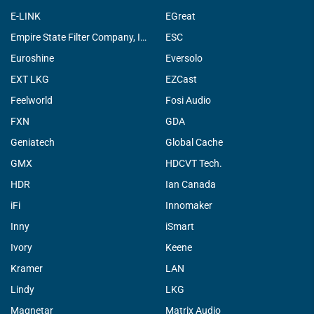
E-LINK
EGreat
Empire State Filter Company, INC.
ESC
Euroshine
Eversolo
EXT LKG
EZCast
Feelworld
Fosi Audio
FXN
GDA
Geniatech
Global Cache
GMX
HDCVT Tech.
HDR
Ian Canada
iFi
Innomaker
Inny
iSmart
Ivory
Keene
Kramer
LAN
Lindy
LKG
Magnetar
Matrix Audio