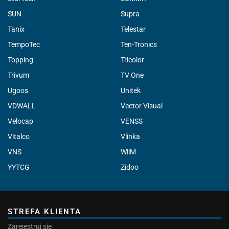
SUN
Supra
Tanix
Telestar
TempoTec
Ten-Tronics
Topping
Tricolor
Trivum
TV One
Ugoos
Unitek
VDWALL
Vector Visual
Velocap
VENSS
Vitalco
Vlinka
VNS
WiiM
YYTCG
Zidoo
STREFA KLIENTA
Zarejestruj się