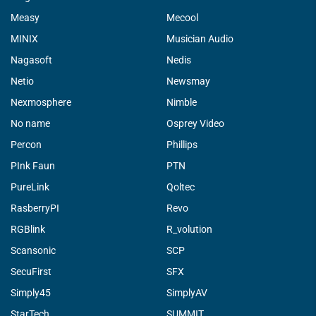
Measy
Mecool
MINIX
Musician Audio
Nagasoft
Nedis
Netio
Newsmay
Nexmosphere
Nimble
No name
Osprey Video
Percon
Phillips
PInk Faun
PTN
PureLink
Qoltec
RasberryPI
Revo
RGBlink
R_volution
Scansonic
SCP
SecuFirst
SFX
Simply45
SimplyAV
StarTech
SUMMIT