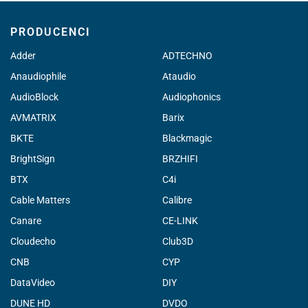
PRODUCENCI
Adder
ADTECHNO
Anaudiophile
Ataudio
AudioBlock
Audiophonics
AVMATRIX
Barix
BKTE
Blackmagic
BrightSign
BRZHIFI
BTX
C4i
Cable Matters
Calibre
Canare
CE-LINK
Cloudecho
Club3D
CNB
CYP
DataVideo
DIY
DUNE HD
DVDO