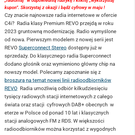
„radiomaj” w odpowiednią rubrykę i kliknij „wykorzystaj
kupon”. Skorzystaj z okazji i bądź cyfrowy w maju !
Czy znacie najnowsze radia internetowe w ofercie
C4i? Radia klasy Premium REVO przejdą w roku
2023 gruntowną modernizację. Radio wymyślone
od nowa. Pierwszym modelem z nowej serii jest
REVO
Superconnect Stereo
dostępny już w
sprzedaży. Do klasycznego radia Superconnect
dodano głośnik oraz wymieniono główny chip na
nowszy model. Polecamy zapoznanie się z
broszurą na temat nowej linii radioodbiorników
REVO
Radia umożliwią odbiór kilkudziesięciu
tysięcy radiowych stacji internetowych z całego
świata oraz stacji cyfrowych DAB+ obecnych w
eterze w Polsce od ponad 10 lat i klasycznych
stacji analogowych FM z RDS. W większości
radioodbiorników można korzystać z wygodnych