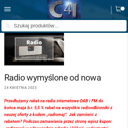
0
Strona główna
Nowości
Radio wymyślone od nowa
/
/
Szukaj
Radio wymyślone od nowa
24 KWIETNIA 2023
Przedłużamy rabat na radia internetowe DAB i FM do
końca maja b.r. 5,5 % rabat na wszystkie radioodbiorniki z
naszej oferty z kodem „radiomaj”. Jak zamówić z
rabatem? Podczas zamawiania przez stronę wpisz kupon: