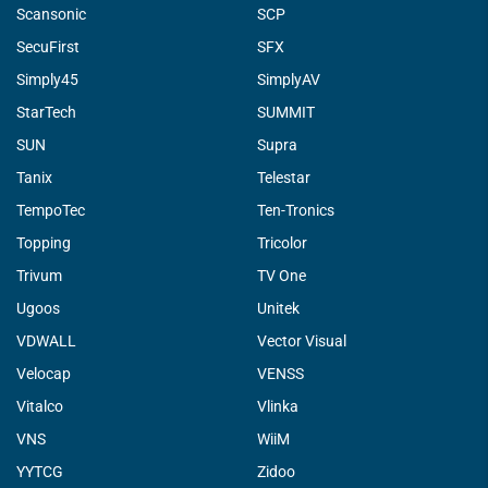
Scansonic
SCP
SecuFirst
SFX
Simply45
SimplyAV
StarTech
SUMMIT
SUN
Supra
Tanix
Telestar
TempoTec
Ten-Tronics
Topping
Tricolor
Trivum
TV One
Ugoos
Unitek
VDWALL
Vector Visual
Velocap
VENSS
Vitalco
Vlinka
VNS
WiiM
YYTCG
Zidoo