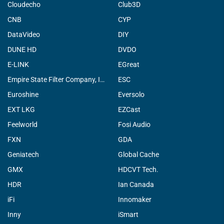
Cloudecho
Club3D
CNB
CYP
DataVideo
DIY
DUNE HD
DVDO
E-LINK
EGreat
Empire State Filter Company, INC.
ESC
Euroshine
Eversolo
EXT LKG
EZCast
Feelworld
Fosi Audio
FXN
GDA
Geniatech
Global Cache
GMX
HDCVT Tech.
HDR
Ian Canada
iFi
Innomaker
Inny
iSmart