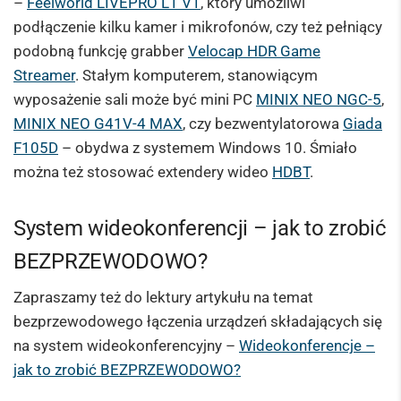
–
Feelworld LIVEPRO L1 V1
, który umożliwi
podłączenie kilku kamer i mikrofonów, czy też pełniący
podobną funkcję grabber
Velocap HDR Game
Streamer
. Stałym komputerem, stanowiącym
wyposażenie sali może być mini PC
MINIX NEO NGC-5
,
MINIX NEO G41V-4 MAX
, czy bezwentylatorowa
Giada
F105D
– obydwa z systemem Windows 10. Śmiało
można też stosować extendery wideo
HDBT
.
System wideokonferencji – jak to zrobić
BEZPRZEWODOWO?
Zapraszamy też do lektury artykułu na temat
bezprzewodowego łączenia urządzeń składających się
na system wideokonferencyjny –
Wideokonferencje –
jak to zrobić BEZPRZEWODOWO?