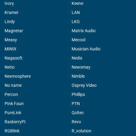
Ivory
Keene
Kramer
LAN
Lindy
LKG
Magnetar
Matrix Audio
Measy
Mecool
MINIX
Musician Audio
Nagasoft
Nedis
Netio
Newsmay
Nexmosphere
Nimble
No name
Osprey Video
Percon
Phillips
PInk Faun
PTN
PureLink
Qoltec
RasberryPI
Revo
RGBlink
R_volution