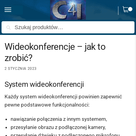
0
Strona główna
Poradniki
Wideokonferencje – jak to zrobić?
/
/
Szukaj
Wideokonferencje – jak to
zrobić?
2 STYCZNIA 2023
System wideokonferencji
Każdy system wideokonferencji powinien zapewnić
pewne podstawowe funkcjonalności:
nawiązanie połączenia z innym systemem,
przesyłanie obrazu z podłączonej kamery,
przesyłanie dźwięku z podłączonego mikrofonu,