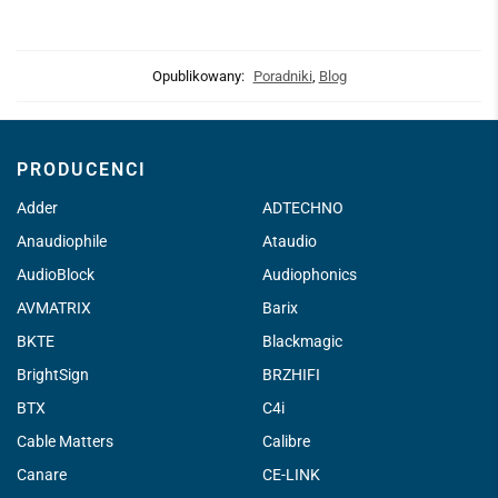
Opublikowany:
Poradniki
,
Blog
PRODUCENCI
Adder
ADTECHNO
Anaudiophile
Ataudio
AudioBlock
Audiophonics
AVMATRIX
Barix
BKTE
Blackmagic
BrightSign
BRZHIFI
BTX
C4i
Cable Matters
Calibre
Canare
CE-LINK