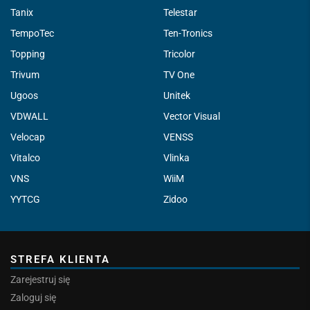
Tanix
Telestar
TempoTec
Ten-Tronics
Topping
Tricolor
Trivum
TV One
Ugoos
Unitek
VDWALL
Vector Visual
Velocap
VENSS
Vitalco
Vlinka
VNS
WiiM
YYTCG
Zidoo
STREFA KLIENTA
Zarejestruj się
Zaloguj się