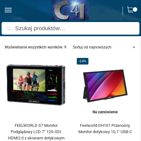
0
Strona główna
Akcesoria i usługi
Monitory LCD
/
/
Szukaj
Wyświetlanie wszystkich wyników: 9
-24%
Na zamówienie
FEELWORLD S7 Monitor
Feelworld DH101 Przenośny
Podglądowy LCD 7″ 12G-SDI
Monitor dotykowy 10,1″ USB-C
HDMI2.0 z ekranem dotykowym