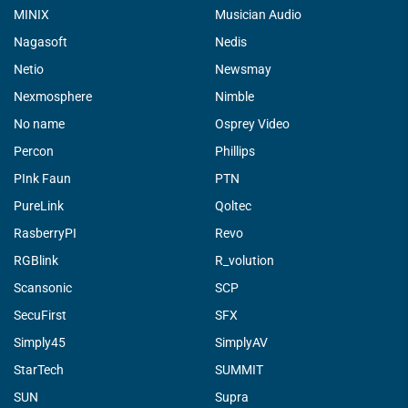
MINIX
Musician Audio
Nagasoft
Nedis
Netio
Newsmay
Nexmosphere
Nimble
No name
Osprey Video
Percon
Phillips
PInk Faun
PTN
PureLink
Qoltec
RasberryPI
Revo
RGBlink
R_volution
Scansonic
SCP
SecuFirst
SFX
Simply45
SimplyAV
StarTech
SUMMIT
SUN
Supra