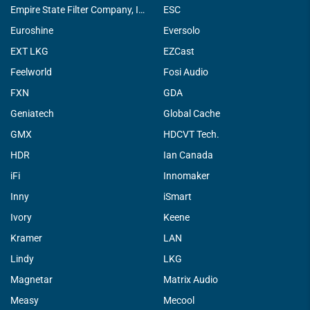
Empire State Filter Company, INC.
ESC
Euroshine
Eversolo
EXT LKG
EZCast
Feelworld
Fosi Audio
FXN
GDA
Geniatech
Global Cache
GMX
HDCVT Tech.
HDR
Ian Canada
iFi
Innomaker
Inny
iSmart
Ivory
Keene
Kramer
LAN
Lindy
LKG
Magnetar
Matrix Audio
Measy
Mecool