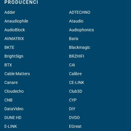
PRODUCENCI
Adder
ADTECHNO
Anaudiophile
Ataudio
AudioBlock
Audiophonics
AVMATRIX
Barix
BKTE
Blackmagic
BrightSign
BRZHIFI
BTX
C4i
Cable Matters
Calibre
Canare
CE-LINK
Cloudecho
Club3D
CNB
CYP
DataVideo
DIY
DUNE HD
DVDO
E-LINK
EGreat