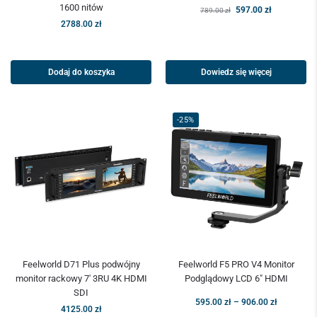
1600 nitów
597.00
zł
789.00
zł
2788.00
zł
Dodaj do koszyka
Dowiedz się więcej
-25%
Feelworld D71 Plus podwójny
Feelworld F5 PRO V4 Monitor
monitor rackowy 7′ 3RU 4K HDMI
Podglądowy LCD 6″ HDMI
SDI
595.00
zł
–
906.00
zł
4125.00
zł