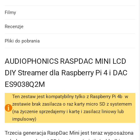
Filmy
Recenzje
Pliki do pobrania
AUDIOPHONICS RASPDAC MINI LCD
DIY Streamer dla Raspberry Pi 4 i DAC
ES9038Q2M
Ten zestaw jest kompatybilny tylko z Raspberry Pi 4b w
zestawie brak zasilacza o raz karty micro SD z systemem
(na życzenie sprzedajemy i kartę i zasilacz liniowy lub
impulsowy)
Trzecia generacja RaspDac Mini jest teraz wyposażona