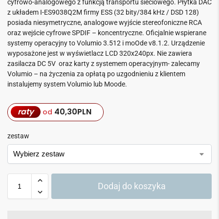
cyfrowo-analogowego z funkcją transportu sieciowego. Płytka DAC
z układem I-ES9038Q2M firmy ESS (32 bity/384 kHz / DSD 128)
posiada niesymetryczne, analogowe wyjście stereofoniczne RCA
oraz wejście cyfrowe SPDIF – koncentryczne. Oficjalnie wspierane
systemy operacyjny to Volumio 3.512 i moOde v8.1.2. Urządzenie
wyposażone jest w wyświetlacz LCD 320x240px. Nie zawiera
zasilacza DC 5V oraz karty z systemem operacyjnym- zalecamy
Volumio – na życzenia za opłatą po uzgodnieniu z klientem
instalujemy system Volumio lub Moode.
raty
40,30
PLN
od
zestaw
Dodaj do koszyka