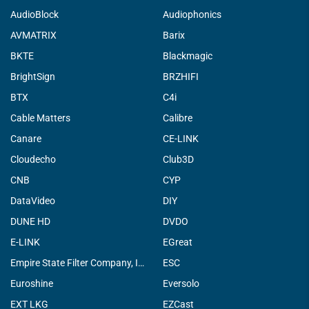
AudioBlock
Audiophonics
AVMATRIX
Barix
BKTE
Blackmagic
BrightSign
BRZHIFI
BTX
C4i
Cable Matters
Calibre
Canare
CE-LINK
Cloudecho
Club3D
CNB
CYP
DataVideo
DIY
DUNE HD
DVDO
E-LINK
EGreat
Empire State Filter Company, INC.
ESC
Euroshine
Eversolo
EXT LKG
EZCast