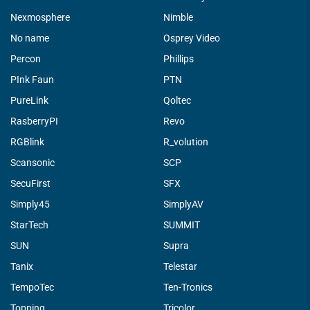
Nexmosphere
Nimble
No name
Osprey Video
Percon
Phillips
PInk Faun
PTN
PureLink
Qoltec
RasberryPI
Revo
RGBlink
R_volution
Scansonic
SCP
SecuFirst
SFX
Simply45
SimplyAV
StarTech
SUMMIT
SUN
Supra
Tanix
Telestar
TempoTec
Ten-Tronics
Topping
Tricolor