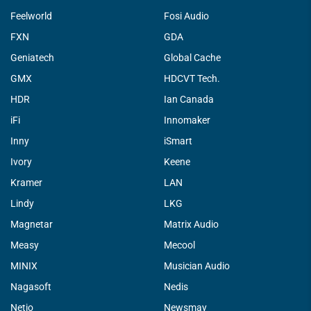
Feelworld
Fosi Audio
FXN
GDA
Geniatech
Global Cache
GMX
HDCVT Tech.
HDR
Ian Canada
iFi
Innomaker
Inny
iSmart
Ivory
Keene
Kramer
LAN
Lindy
LKG
Magnetar
Matrix Audio
Measy
Mecool
MINIX
Musician Audio
Nagasoft
Nedis
Netio
Newsmay