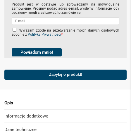
Produkt jest w dostawie lub sprowadzany na indywidualne
zamówienie. Prosimy podać adres e-mail, wyślemy informację, gdy
będziemy mogli zrealizować to zamówienie.
C
Wyrażam zgodę na przetwarzanie moich danych osobowych
zgodnie z
Polityką Prywatności
*
h
e
c
k
Powiadom mnie!
b
o
x
Zapytaj o produkt!
e
s
*
Opis
Informacje dodatkowe
Dane techniczne