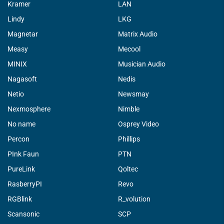
Kramer
LAN
Lindy
LKG
Magnetar
Matrix Audio
Measy
Mecool
MINIX
Musician Audio
Nagasoft
Nedis
Netio
Newsmay
Nexmosphere
Nimble
No name
Osprey Video
Percon
Phillips
PInk Faun
PTN
PureLink
Qoltec
RasberryPI
Revo
RGBlink
R_volution
Scansonic
SCP