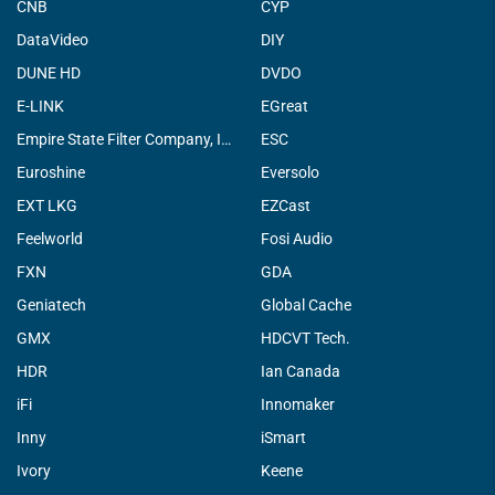
CNB
CYP
DataVideo
DIY
DUNE HD
DVDO
E-LINK
EGreat
Empire State Filter Company, INC.
ESC
Euroshine
Eversolo
EXT LKG
EZCast
Feelworld
Fosi Audio
FXN
GDA
Geniatech
Global Cache
GMX
HDCVT Tech.
HDR
Ian Canada
iFi
Innomaker
Inny
iSmart
Ivory
Keene