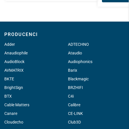
PRODUCENCI
Adder
ADTECHNO
Anaudiophile
Ataudio
AudioBlock
Audiophonics
AVMATRIX
Barix
BKTE
Blackmagic
BrightSign
BRZHIFI
BTX
C4i
Cable Matters
Calibre
Canare
CE-LINK
Cloudecho
Club3D