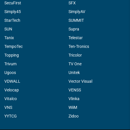
SecuFirst
SFX
Simply45
SimplyAV
StarTech
SUMMIT
SUN
Supra
Tanix
Telestar
TempoTec
Ten-Tronics
Topping
Tricolor
Trivum
TV One
Ugoos
Unitek
VDWALL
Vector Visual
Velocap
VENSS
Vitalco
Vlinka
VNS
WiiM
YYTCG
Zidoo