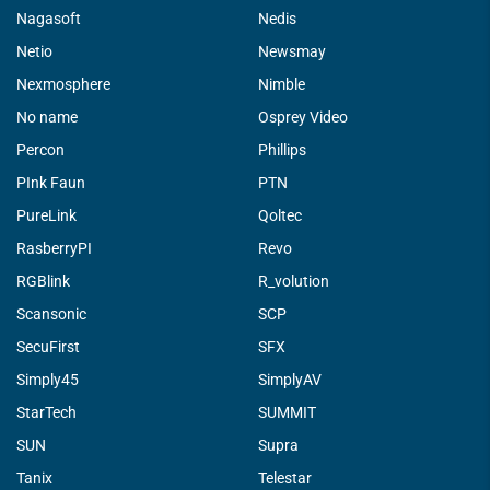
Nagasoft
Nedis
Netio
Newsmay
Nexmosphere
Nimble
No name
Osprey Video
Percon
Phillips
PInk Faun
PTN
PureLink
Qoltec
RasberryPI
Revo
RGBlink
R_volution
Scansonic
SCP
SecuFirst
SFX
Simply45
SimplyAV
StarTech
SUMMIT
SUN
Supra
Tanix
Telestar