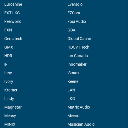
Euroshine
Eversolo
EXT LKG
EZCast
Feelworld
Fosi Audio
FXN
GDA
Geniatech
Global Cache
GMX
HDCVT Tech.
HDR
Ian Canada
iFi
Innomaker
Inny
iSmart
Ivory
Keene
Kramer
LAN
Lindy
LKG
Magnetar
Matrix Audio
Measy
Mecool
MINIX
Musician Audio