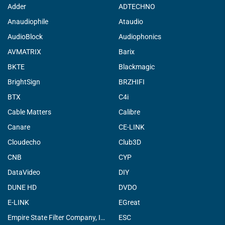
Adder
ADTECHNO
Anaudiophile
Ataudio
AudioBlock
Audiophonics
AVMATRIX
Barix
BKTE
Blackmagic
BrightSign
BRZHIFI
BTX
C4i
Cable Matters
Calibre
Canare
CE-LINK
Cloudecho
Club3D
CNB
CYP
DataVideo
DIY
DUNE HD
DVDO
E-LINK
EGreat
Empire State Filter Company, INC.
ESC