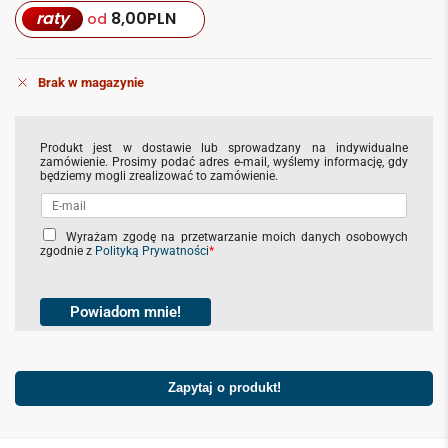
raty
8,00
PLN
od
Brak w magazynie
Produkt jest w dostawie lub sprowadzany na indywidualne
zamówienie. Prosimy podać adres e-mail, wyślemy informację, gdy
będziemy mogli zrealizować to zamówienie.
C
Wyrażam zgodę na przetwarzanie moich danych osobowych
zgodnie z
Polityką Prywatności
*
h
e
c
k
Powiadom mnie!
b
o
x
e
Zapytaj o produkt!
s
*