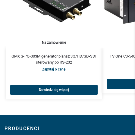
Na zamówienie
GMX S-PG-303M generator plansz 3G/HD/SD-SDI
TV One C3-540
sterowany po RS-232
Zapytaj o cenę
Dowiedz się więcej
PRODUCENCI