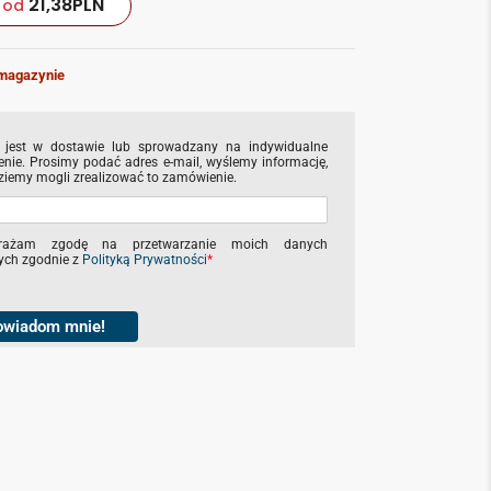
21,38
PLN
od
magazynie
 jest w dostawie lub sprowadzany na indywidualne
nie. Prosimy podać adres e-mail, wyślemy informację,
ziemy mogli zrealizować to zamówienie.
rażam zgodę na przetwarzanie moich danych
ch zgodnie z
Polityką Prywatności
*
owiadom mnie!