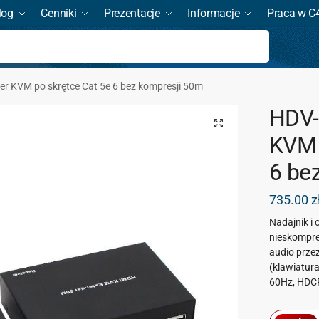
log
Cenniki
Prezentacje
Informacje
Praca w C
Szukaj
r KVM po skrętce Cat 5e 6 bez kompresji 50m
HDV-
KVM 
6 be
735.00
z
Nadajnik i 
nieskompre
audio prze
(klawiatura
60Hz, HDC