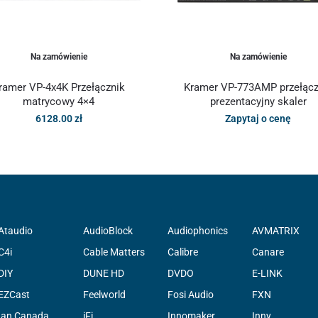
Na zamówienie
Na zamówienie
ramer VP-4x4K Przełącznik
Kramer VP-773AMP przełącz
matrycowy 4×4
prezentacyjny skaler
6128.00
zł
Zapytaj o cenę
Ataudio
AudioBlock
Audiophonics
AVMATRIX
C4i
Cable Matters
Calibre
Canare
DIY
DUNE HD
DVDO
E-LINK
EZCast
Feelworld
Fosi Audio
FXN
Ian Canada
iFi
Innomaker
Inny