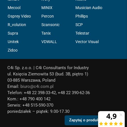
Mecool
MINIX
Musician Audio
Osprey Video
Percon
Phillips
R_volution
Scansonic
SCP
Supra
Tanix
Telestar
Unitek
VDWALL
Vector Visual
Zidoo
C4i Sp. z.o.o. | C4i Consultants for Industry
ul. Księcia Ziemowita 53 (bud. 3B, piętro 1)
03-885 Warszawa, Poland
Email:
biuro@c4i.com.pl
Telefon: +48 22 398-33-42, +48 22 390-62-36
Kom.: +48 790 400 142
Serwis: +48 515-590-370
poniedziałek – piątek: 9.00-17.30
Zapytaj o produkt!