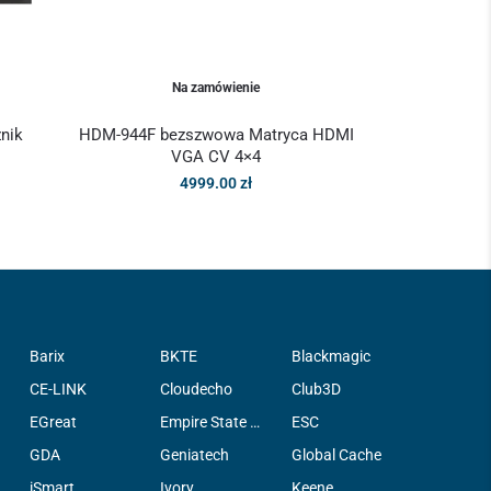
Na zamówienie
nik
HDM-944F bezszwowa Matryca HDMI
VGA CV 4×4
4999.00
zł
Barix
BKTE
Blackmagic
CE-LINK
Cloudecho
Club3D
EGreat
Empire State Filter Company, INC.
ESC
GDA
Geniatech
Global Cache
iSmart
Ivory
Keene