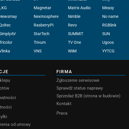
LKG
Magnetar
Matrix Audio
Measy
Newsmay
Nexmosphere
Nimble
No name
Qoltec
RasberryPI
Revo
RGBlink
SimplyAV
StarTech
SUMMIT
SUN
Tricolor
Trivum
TV One
Ugoos
Vlinka
VNS
WiiM
YYTCG
CJE
FIRMA
klepu
Zgłoszenie serwisowe
rotów
Sprawdź status naprawy
Sprzedaż B2B (strona w budowie)
ywatności
Kontakt
tności
Praca
yłki
pienia od umowy