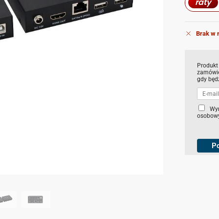
raty
Brak w 
Produkt
zamówie
gdy będ
C
Wy
osobowy
h
e
c
k
P
b
o
x
e
s
*