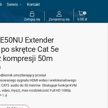
4i
Serwis
Kontakt
0
Zaloguj się
Zarejestruj się
0.00
zł
E50NU Extender
po skrętce Cat 5e
z kompresji 50m
ł
odbiornik umożliwiający przesył
sowanego sygnału HDMI wideo i wielokanałowego
z CAT5 audio do 50 metrów. Obsługuje funkcje KVM
, video, mysz), max rozdzielczość Full HD 1080p
P 1.4