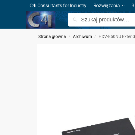
C4i Consultants for Industry
Rozwiązania
B
Strona główna
Archiwum
HDV-E50NU Extende
/
/