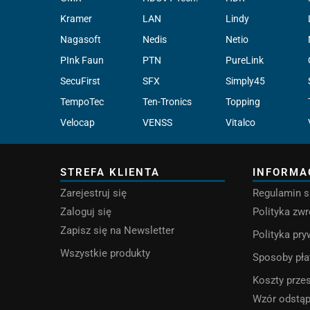
Kramer
LAN
Lindy
Nagasoft
Nedis
Netio
PInk Faun
PTN
PureLink
SecuFirst
SFX
Simply45
TempoTec
Ten-Tronics
Topping
Velocap
VENSS
Vitalco
STREFA KLIENTA
INFORMA
Zarejestruj się
Regulamin s
Zaloguj się
Polityka zw
Zapisz się na Newsletter
Polityka pr
Wszystkie produkty
Sposoby pła
Koszty przes
Wzór odstą