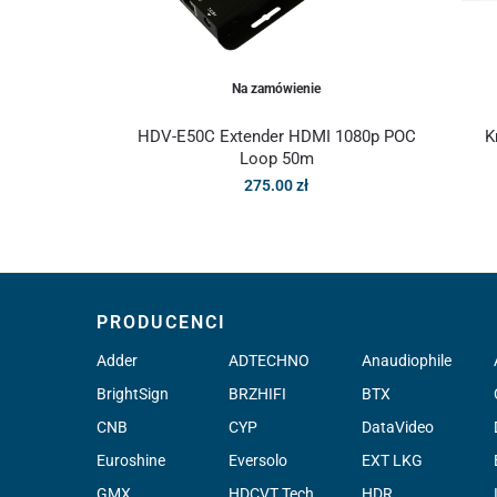
Na zamówienie
HDV-E50C Extender HDMI 1080p POC
K
Loop 50m
275.00
zł
PRODUCENCI
Adder
ADTECHNO
Anaudiophile
BrightSign
BRZHIFI
BTX
CNB
CYP
DataVideo
Euroshine
Eversolo
EXT LKG
GMX
HDCVT Tech.
HDR