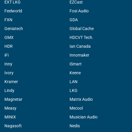
EXT LKG
EZCast
Feelworld
Fosi Audio
FXN
GDA
Geniatech
Global Cache
GMX
HDCVT Tech.
HDR
Ian Canada
iFi
Innomaker
Inny
iSmart
Ivory
Keene
Kramer
LAN
Lindy
LKG
Magnetar
Matrix Audio
Measy
Mecool
MINIX
Musician Audio
Nagasoft
Nedis