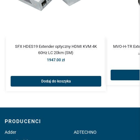
SFX HDES19 Extender optyczny HDMI KVM 4K
MVO-H-TR Exte
60Hz LC 20km (SM)
1
1947.00
zł
Dodaj do koszyka
PRODUCENCI
Adder
ADTECHNO