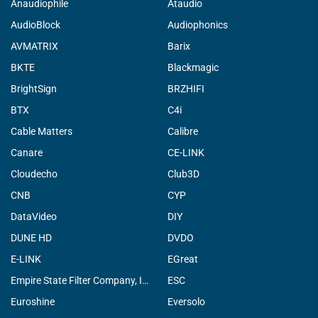
Anaudiophile
Ataudio
AudioBlock
Audiophonics
AVMATRIX
Barix
BKTE
Blackmagic
BrightSign
BRZHIFI
BTX
C4i
Cable Matters
Calibre
Canare
CE-LINK
Cloudecho
Club3D
CNB
CYP
DataVideo
DIY
DUNE HD
DVDO
E-LINK
EGreat
Empire State Filter Company, INC.
ESC
Euroshine
Eversolo