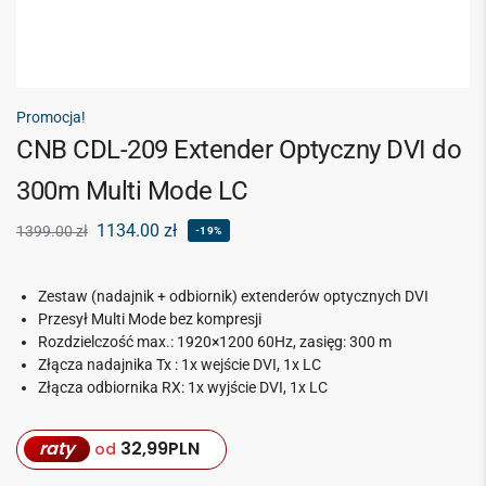
Promocja!
CNB CDL-209 Extender Optyczny DVI do
300m Multi Mode LC
1134.00
zł
1399.00
zł
-19%
Zestaw (nadajnik + odbiornik) extenderów optycznych DVI
Przesył Multi Mode bez kompresji
Rozdzielczość max.: 1920×1200 60Hz, zasięg: 300 m
Złącza nadajnika Tx : 1x wejście DVI, 1x LC
Złącza odbiornika RX: 1x wyjście DVI, 1x LC
raty
32,99
PLN
od