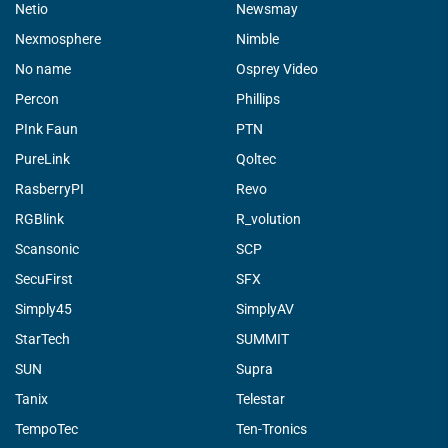
Netio
Newsmay
Nexmosphere
Nimble
No name
Osprey Video
Percon
Phillips
PInk Faun
PTN
PureLink
Qoltec
RasberryPI
Revo
RGBlink
R_volution
Scansonic
SCP
SecuFirst
SFX
Simply45
SimplyAV
StarTech
SUMMIT
SUN
Supra
Tanix
Telestar
TempoTec
Ten-Tronics