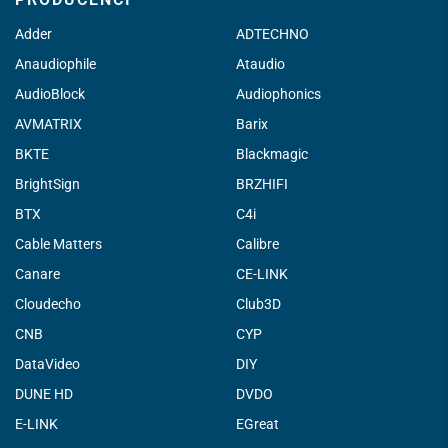
Adder
ADTECHNO
Anaudiophile
Ataudio
AudioBlock
Audiophonics
AVMATRIX
Barix
BKTE
Blackmagic
BrightSign
BRZHIFI
BTX
C4i
Cable Matters
Calibre
Canare
CE-LINK
Cloudecho
Club3D
CNB
CYP
DataVideo
DIY
DUNE HD
DVDO
E-LINK
EGreat