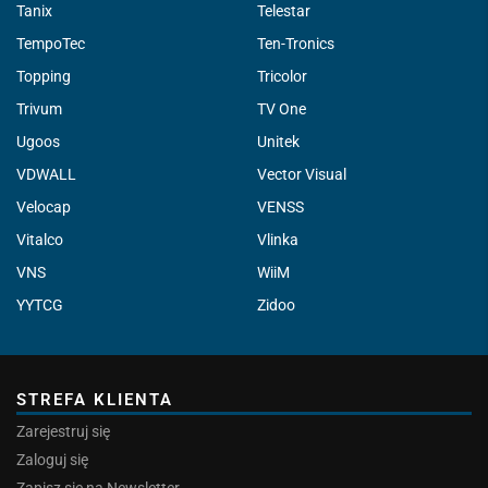
Tanix
Telestar
TempoTec
Ten-Tronics
Topping
Tricolor
Trivum
TV One
Ugoos
Unitek
VDWALL
Vector Visual
Velocap
VENSS
Vitalco
Vlinka
VNS
WiiM
YYTCG
Zidoo
STREFA KLIENTA
Zarejestruj się
Zaloguj się
Zapisz się na Newsletter