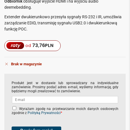
Odbiornik
obsługuje wyjście HDMI i na wyjściu audio
deemebedding.
Extender dwukierunkowo przesyła sygnały RS-232 i IR, umożliwia
zarządzanie EDID, transmisję sygnału USB2.0 i dwukierunkową
funkcję POC.
raty
73,76
PLN
od
Brak w magazynie
Produkt jest w dostawie lub sprowadzany na indywidualne
zamówienie. Prosimy podać adres e-mail, wyślemy informację, gdy
będziemy mogli zrealizować to zamówienie.
C
Wyrażam zgodę na przetwarzanie moich danych osobowych
zgodnie z
Polityką Prywatności
*
h
e
c