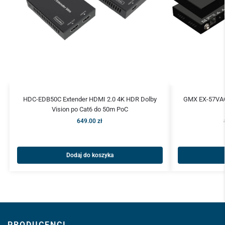
HDC-EDB50C Extender HDMI 2.0 4K HDR Dolby
GMX EX-57VAC
Vision po Cat6 do 50m PoC
649.00
zł
Dodaj do koszyka
PRODUCENCI