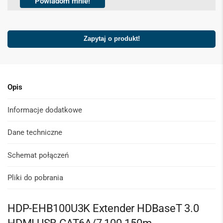
k
Powiadom mnie!
b
o
x
Zapytaj o produkt!
e
s
*
Opis
Informacje dodatkowe
Dane techniczne
Schemat połączeń
Pliki do pobrania
HDP-EHB100U3K Extender HDBaseT 3.0