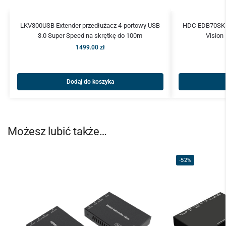
LKV300USB Extender przedłużacz 4-portowy USB
HDC-EDB70SK E
3.0 Super Speed na skrętkę do 100m
Vision
1499.00
zł
Dodaj do koszyka
Możesz lubić także…
-52%