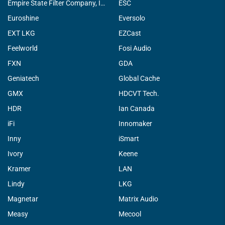
Empire State Filter Company, INC.
ESC
Euroshine
Eversolo
EXT LKG
EZCast
Feelworld
Fosi Audio
FXN
GDA
Geniatech
Global Cache
GMX
HDCVT Tech.
HDR
Ian Canada
iFi
Innomaker
Inny
iSmart
Ivory
Keene
Kramer
LAN
Lindy
LKG
Magnetar
Matrix Audio
Measy
Mecool