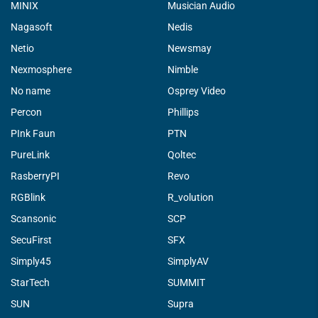
MINIX
Musician Audio
Nagasoft
Nedis
Netio
Newsmay
Nexmosphere
Nimble
No name
Osprey Video
Percon
Phillips
PInk Faun
PTN
PureLink
Qoltec
RasberryPI
Revo
RGBlink
R_volution
Scansonic
SCP
SecuFirst
SFX
Simply45
SimplyAV
StarTech
SUMMIT
SUN
Supra