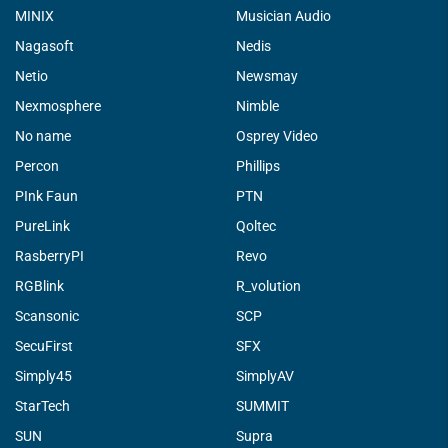
MINIX
Musician Audio
Nagasoft
Nedis
Netio
Newsmay
Nexmosphere
Nimble
No name
Osprey Video
Percon
Phillips
PInk Faun
PTN
PureLink
Qoltec
RasberryPI
Revo
RGBlink
R_volution
Scansonic
SCP
SecuFirst
SFX
Simply45
SimplyAV
StarTech
SUMMIT
SUN
Supra