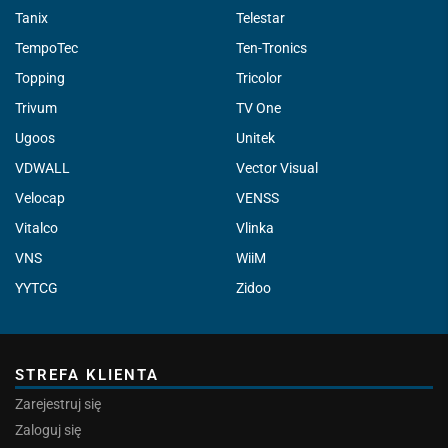
Tanix
Telestar
TempoTec
Ten-Tronics
Topping
Tricolor
Trivum
TV One
Ugoos
Unitek
VDWALL
Vector Visual
Velocap
VENSS
Vitalco
Vlinka
VNS
WiiM
YYTCG
Zidoo
STREFA KLIENTA
Zarejestruj się
Zaloguj się