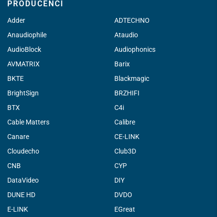
PRODUCENCI
Adder
ADTECHNO
Anaudiophile
Ataudio
AudioBlock
Audiophonics
AVMATRIX
Barix
BKTE
Blackmagic
BrightSign
BRZHIFI
BTX
C4i
Cable Matters
Calibre
Canare
CE-LINK
Cloudecho
Club3D
CNB
CYP
DataVideo
DIY
DUNE HD
DVDO
E-LINK
EGreat