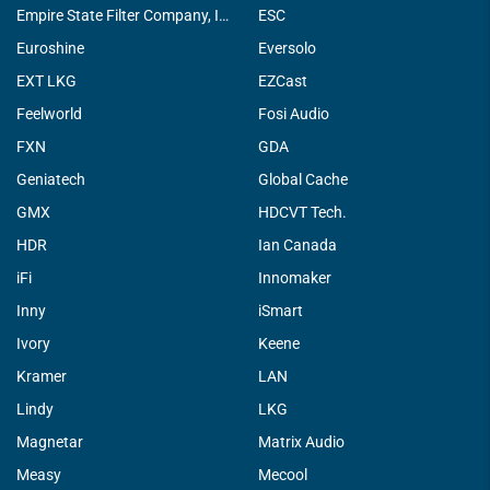
Empire State Filter Company, INC.
ESC
Euroshine
Eversolo
EXT LKG
EZCast
Feelworld
Fosi Audio
FXN
GDA
Geniatech
Global Cache
GMX
HDCVT Tech.
HDR
Ian Canada
iFi
Innomaker
Inny
iSmart
Ivory
Keene
Kramer
LAN
Lindy
LKG
Magnetar
Matrix Audio
Measy
Mecool