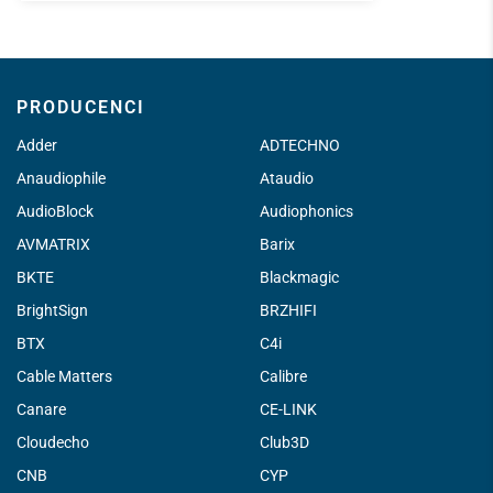
PRODUCENCI
Adder
ADTECHNO
Anaudiophile
Ataudio
AudioBlock
Audiophonics
AVMATRIX
Barix
BKTE
Blackmagic
BrightSign
BRZHIFI
BTX
C4i
Cable Matters
Calibre
Canare
CE-LINK
Cloudecho
Club3D
CNB
CYP