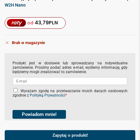
W2H Nano
raty
43,79
PLN
od
Brak w magazynie
Produkt jest w dostawie lub sprowadzany na indywidualne
zamówienie. Prosimy podać adres e-mail, wyślemy informację, gdy
będziemy mogli zrealizować to zamówienie.
C
Wyrażam zgodę na przetwarzanie moich danych osobowych
zgodnie z
Polityką Prywatności
*
h
e
c
k
Powiadom mnie!
b
o
x
Zapytaj o produkt!
e