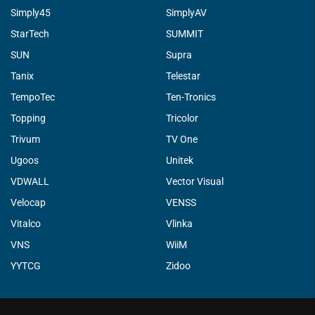
Simply45
SimplyAV
StarTech
SUMMIT
SUN
Supra
Tanix
Telestar
TempoTec
Ten-Tronics
Topping
Tricolor
Trivum
TV One
Ugoos
Unitek
VDWALL
Vector Visual
Velocap
VENSS
Vitalco
Vlinka
VNS
WiiM
YYTCG
Zidoo