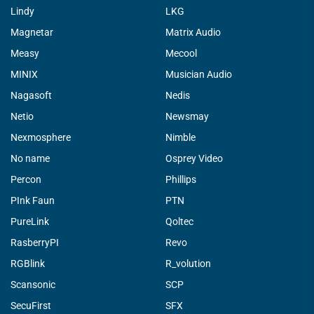
Lindy
LKG
Magnetar
Matrix Audio
Measy
Mecool
MINIX
Musician Audio
Nagasoft
Nedis
Netio
Newsmay
Nexmosphere
Nimble
No name
Osprey Video
Percon
Phillips
PInk Faun
PTN
PureLink
Qoltec
RasberryPI
Revo
RGBlink
R_volution
Scansonic
SCP
SecuFirst
SFX