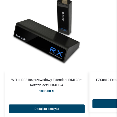
W2H H302 Bezprzewodowy Extender HDMI 30m
EZCast 2 Exte
Rozdzielacz HDMI 1×4
1805.00
zł
Dodaj do koszyka