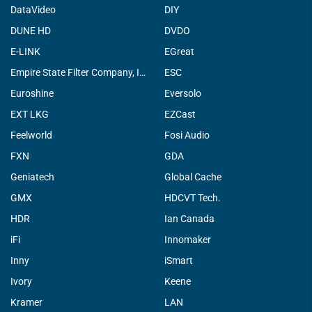
DataVideo
DIY
DUNE HD
DVDO
E-LINK
EGreat
Empire State Filter Company, INC.
ESC
Euroshine
Eversolo
EXT LKG
EZCast
Feelworld
Fosi Audio
FXN
GDA
Geniatech
Global Cache
GMX
HDCVT Tech.
HDR
Ian Canada
iFi
Innomaker
Inny
iSmart
Ivory
Keene
Kramer
LAN