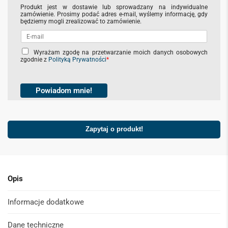
Produkt jest w dostawie lub sprowadzany na indywidualne
zamówienie. Prosimy podać adres e-mail, wyślemy informację, gdy
będziemy mogli zrealizować to zamówienie.
C
Wyrażam zgodę na przetwarzanie moich danych osobowych
zgodnie z
Polityką Prywatności
*
h
e
c
k
Powiadom mnie!
b
o
x
Zapytaj o produkt!
e
s
*
Opis
Informacje dodatkowe
Dane techniczne