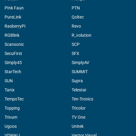
PInk Faun
PTN
PureLink
Qoltec
RasberryPI
Revo
RGBlink
R_volution
Scansonic
SCP
SecuFirst
SFX
Simply45
SimplyAV
StarTech
SUMMIT
SUN
Supra
Tanix
Telestar
TempoTec
Ten-Tronics
Topping
Tricolor
Trivum
TV One
Ugoos
Unitek
VDWALL
Vector Visual