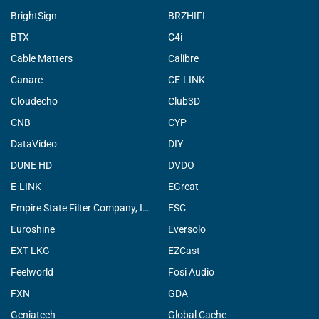
BrightSign
BRZHIFI
BTX
C4i
Cable Matters
Calibre
Canare
CE-LINK
Cloudecho
Club3D
CNB
CYP
DataVideo
DIY
DUNE HD
DVDO
E-LINK
EGreat
Empire State Filter Company, INC.
ESC
Euroshine
Eversolo
EXT LKG
EZCast
Feelworld
Fosi Audio
FXN
GDA
Geniatech
Global Cache