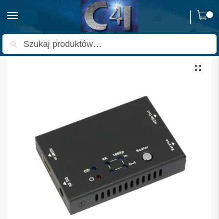
0
Strona główna
Archiwum
HDV-BS11 Skaler HDMI na HDMI 2.0 4K
/
/
Szukaj