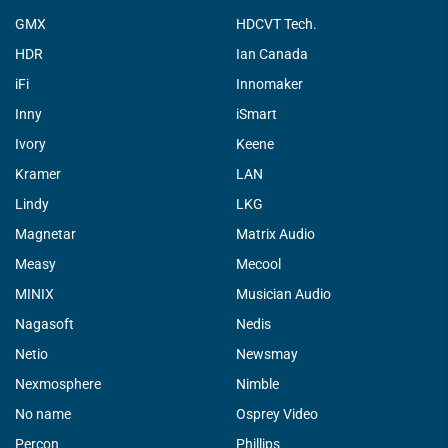
GMX
HDCVT Tech.
HDR
Ian Canada
iFi
Innomaker
Inny
iSmart
Ivory
Keene
Kramer
LAN
Lindy
LKG
Magnetar
Matrix Audio
Measy
Mecool
MINIX
Musician Audio
Nagasoft
Nedis
Netio
Newsmay
Nexmosphere
Nimble
No name
Osprey Video
Percon
Phillips