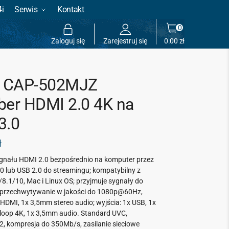
4i
Serwis
Kontakt
0
Zaloguj się
Zarejestruj się
0.00
zł
 CAP-502MJZ
ber HDMI 2.0 4K na
3.0
ł
gnału HDMI 2.0 bezpośrednio na komputer przez
0 lub USB 2.0 do streamingu; kompatybilny z
8.1/10, Mac i Linux OS; przyjmuje sygnały do
przechwytywanie w jakości do 1080p@60Hz,
 HDMI, 1x 3,5mm stereo audio; wyjścia: 1x USB, 1x
loop 4K, 1x 3,5mm audio. Standard UVC,
 kompresja do 350Mb/s, zasilanie sieciowe