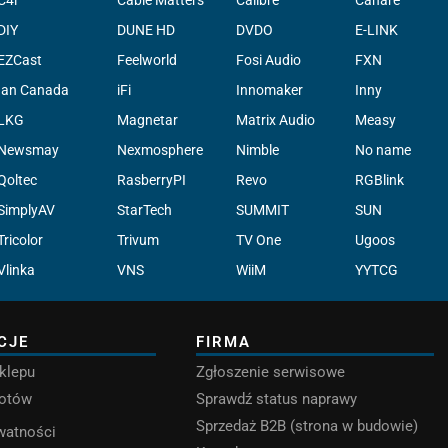
DIY
DUNE HD
DVDO
E-LINK
EZCast
Feelworld
Fosi Audio
FXN
Ian Canada
iFi
Innomaker
Inny
LKG
Magnetar
Matrix Audio
Measy
Newsmay
Nexmosphere
Nimble
No name
Qoltec
RasberryPI
Revo
RGBlink
SimplyAV
StarTech
SUMMIT
SUN
Tricolor
Trivum
TV One
Ugoos
Vlinka
VNS
WiiM
YYTCG
CJE
FIRMA
klepu
Zgłoszenie serwisowe
rotów
Sprawdź status naprawy
Sprzedaż B2B (strona w budowie)
ywatności