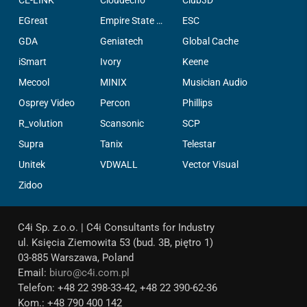
EGreat
Empire State Filter Company, INC.
ESC
GDA
Geniatech
Global Cache
iSmart
Ivory
Keene
Mecool
MINIX
Musician Audio
Osprey Video
Percon
Phillips
R_volution
Scansonic
SCP
Supra
Tanix
Telestar
Unitek
VDWALL
Vector Visual
Zidoo
C4i Sp. z.o.o. | C4i Consultants for Industry
ul. Księcia Ziemowita 53 (bud. 3B, piętro 1)
03-885 Warszawa, Poland
Email:
biuro@c4i.com.pl
Telefon: +48 22 398-33-42, +48 22 390-62-36
Kom.: +48 790 400 142