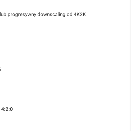
 lub progresywny downscaling od 4K2K
i
 4:2:0