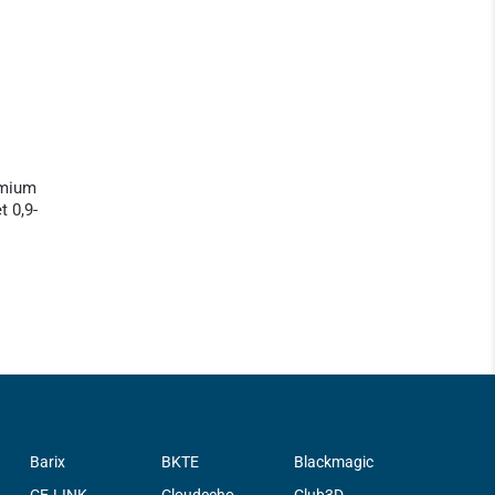
emium
 0,9-
Barix
BKTE
Blackmagic
CE-LINK
Cloudecho
Club3D