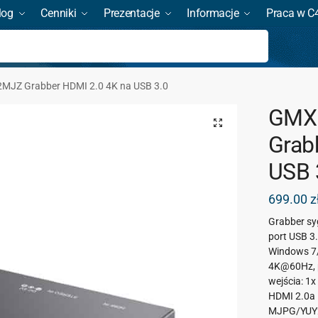
log
Cenniki
Prezentacje
Informacje
Praca w C
Szukaj
JZ Grabber HDMI 2.0 4K na USB 3.0
GMX
Grab
USB 
699.00
z
Grabber sy
port USB 3.
Windows 7/
4K@60Hz, 
wejścia: 1x
HDMI 2.0a 
MJPG/YUY2,