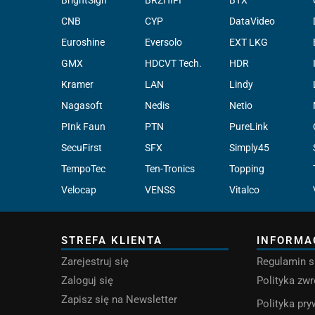
CNB
CYP
DataVideo
Euroshine
Eversolo
EXT LKG
GMX
HDCVT Tech.
HDR
Kramer
LAN
Lindy
Nagasoft
Nedis
Netio
PInk Faun
PTN
PureLink
SecuFirst
SFX
Simply45
TempoTec
Ten-Tronics
Topping
Velocap
VENSS
Vitalco
STREFA KLIENTA
INFORMA
Zarejestruj się
Regulamin s
Zaloguj się
Polityka zw
Zapisz się na Newsletter
Polityka pr