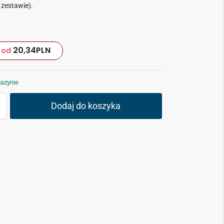
 zestawie).
20,34
PLN
od
azynie
Dodaj do koszyka