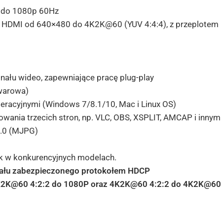
o do 1080p 60Hz
e HDMI od 640×480 do 4K2K@60 (YUV 4:4:4), z przeplotem
ału wideo, zapewniające pracę plug-play
warowa)
racyjnymi (Windows 7/8.1/10, Mac i Linux OS)
ania trzecich stron, np. VLC, OBS, XSPLIT, AMCAP i innym
2.0 (MJPG)
jak w konkurencyjnych modelach.
nału zabezpieczonego protokołem HDCP
4K2K@60 4:2:2 do 1080P oraz 4K2K@60 4:2:2 do 4K2K@60