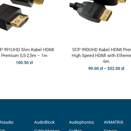
P 991UHD Slim Kabel HDMI
SCP 990UHD Kabel HDMI Pr
Premium 0,5-2,5m – 1m
High Speed HDMI with Ethernet
6m
100.50
zł
99.00
zł
–
352.00
zł
Ataudio
AudioBlock
Audiophonics
AVMATRIX
C4i
Cable Matters
Calibre
Canare