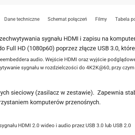
Dane techniczne
Schemat połączeń
Filmy
Tabela 
echwytywania sygnału HDMI i zapisu na kompute
do Full HD (1080p60) poprzez złącze USB 3.0, któr
deembeddera audio. Wejście HDMI oraz wyjście podglądowe
tywanie sygnału w rozdzielczości do 4K2K@60, przy czym 
ych sieciowy (zasilacz w zestawie). Zapewnia stab
orzystaniem komputerów przenośnych.
ygnału HDMI 2.0 wideo i audio przez USB 3.0 lub USB 2.0