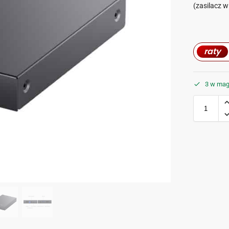
(zasilacz w
raty
3 w mag