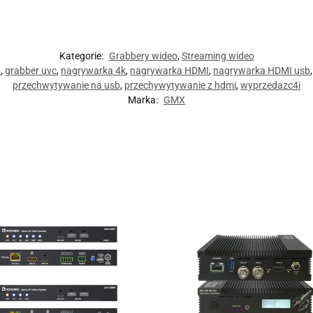
Kategorie:
Grabbery wideo
,
Streaming wideo
b
,
grabber uvc
,
nagrywarka 4k
,
nagrywarka HDMI
,
nagrywarka HDMI usb
przechwytywanie na usb
,
przechywytywanie z hdmi
,
wyprzedazc4i
Marka:
GMX