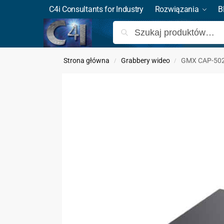
C4i Consultants for Industry
Rozwiązania
B
Strona główna
Grabbery wideo
GMX CAP-502M
/
/