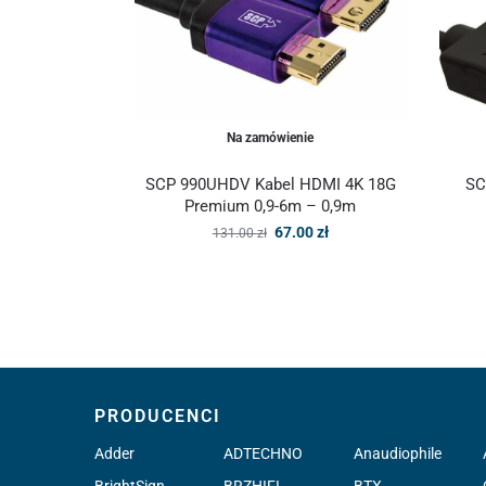
Na zamówienie
SCP 990UHDV Kabel HDMI 4K 18G
SC
Premium 0,9-6m – 0,9m
67.00
zł
131.00
zł
PRODUCENCI
Adder
ADTECHNO
Anaudiophile
BrightSign
BRZHIFI
BTX