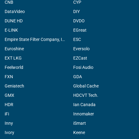
CNB
CYP
DataVideo
DIY
DUNE HD
DVDO
E-LINK
EGreat
Empire State Filter Company, INC.
ESC
Euroshine
Eversolo
EXT LKG
EZCast
Feelworld
Fosi Audio
FXN
GDA
Geniatech
Global Cache
GMX
HDCVT Tech.
HDR
Ian Canada
iFi
Innomaker
Inny
iSmart
Ivory
Keene