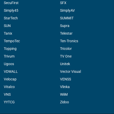
SecuFirst
SFX
Simply45
SimplyAV
StarTech
SUMMIT
SUN
Supra
Tanix
Telestar
TempoTec
Ten-Tronics
Topping
Tricolor
Trivum
TV One
Ugoos
Unitek
VDWALL
Vector Visual
Velocap
VENSS
Vitalco
Vlinka
VNS
WiiM
YYTCG
Zidoo