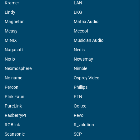
Kramer
LAN
Lindy
LKG
Magnetar
Matrix Audio
Measy
Mecool
MINIX
Musician Audio
Nagasoft
Nedis
Netio
Newsmay
Nexmosphere
Nimble
No name
Osprey Video
Percon
Phillips
PInk Faun
PTN
PureLink
Qoltec
RasberryPI
Revo
RGBlink
R_volution
Scansonic
SCP