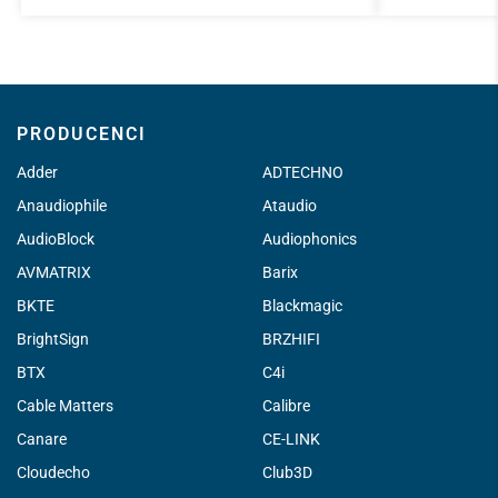
PRODUCENCI
Adder
ADTECHNO
Anaudiophile
Ataudio
AudioBlock
Audiophonics
AVMATRIX
Barix
BKTE
Blackmagic
BrightSign
BRZHIFI
BTX
C4i
Cable Matters
Calibre
Canare
CE-LINK
Cloudecho
Club3D