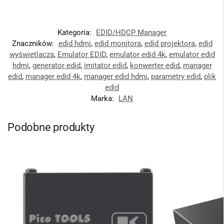
Kategoria:
EDID/HDCP Manager
Znaczników:
edid hdmi
,
edid monitora
,
edid projektora
,
edid
wyświetlacza
,
Emulator EDID
,
emulator edid 4k
,
emulator edid
hdmi
,
generator edid
,
imitator edid
,
konwerter edid
,
manager
edid
,
manager edid 4k
,
manager edid hdmi
,
parametry edid
,
plik
edid
Marka:
LAN
Podobne produkty