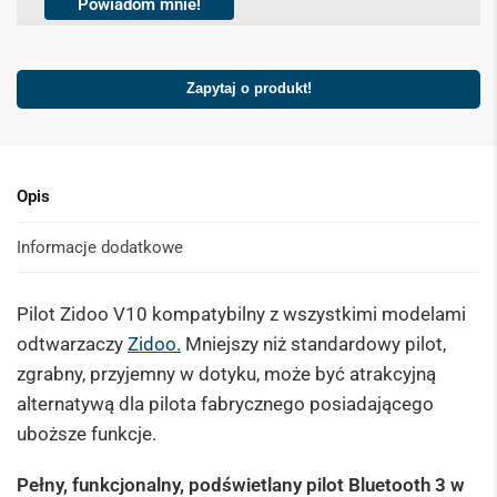
k
Powiadom mnie!
b
o
x
Zapytaj o produkt!
e
s
*
Opis
Informacje dodatkowe
Pilot Zidoo V10 kompatybilny z wszystkimi modelami
odtwarzaczy
Zidoo.
Mniejszy niż standardowy pilot,
zgrabny, przyjemny w dotyku, może być atrakcyjną
alternatywą dla pilota fabrycznego posiadającego
uboższe funkcje.
Pełny, funkcjonalny, podświetlany pilot Bluetooth 3 w