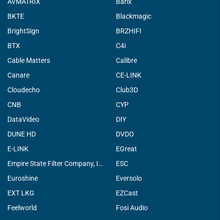
AVMATRIX
Barix
BKTE
Blackmagic
BrightSign
BRZHIFI
BTX
C4i
Cable Matters
Calibre
Canare
CE-LINK
Cloudecho
Club3D
CNB
CYP
DataVideo
DIY
DUNE HD
DVDO
E-LINK
EGreat
Empire State Filter Company, INC.
ESC
Euroshine
Eversolo
EXT LKG
EZCast
Feelworld
Fosi Audio