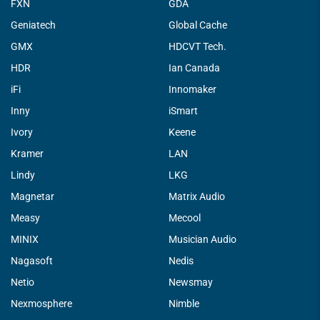
FXN
GDA
Geniatech
Global Cache
GMX
HDCVT Tech.
HDR
Ian Canada
iFi
Innomaker
Inny
iSmart
Ivory
Keene
Kramer
LAN
Lindy
LKG
Magnetar
Matrix Audio
Measy
Mecool
MINIX
Musician Audio
Nagasoft
Nedis
Netio
Newsmay
Nexmosphere
Nimble