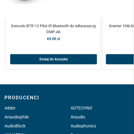
Eversolo BTR-12 Pilot IR Bluetooth do odtwarzaczy
Kramer 104LN
DMP-A6
69.00
zł
Dodaj do koszyka
PRODUCENCI
Adder
ADTECHNO
Anaudiophile
Ataudio
AudioBlock
Audiophonics