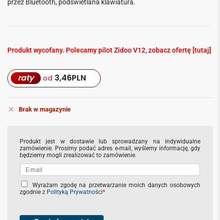
przez Bluetooth, podświetlana klawiatura.
Produkt wycofany. Polecamy pilot Zidoo V12, zobacz ofertę [
tutaj]
raty
3,46
PLN
od
Brak w magazynie
Produkt jest w dostawie lub sprowadzany na indywidualne
zamówienie. Prosimy podać adres e-mail, wyślemy informację, gdy
będziemy mogli zrealizować to zamówienie.
C
Wyrażam zgodę na przetwarzanie moich danych osobowych
zgodnie z
Polityką Prywatności
*
h
e
c