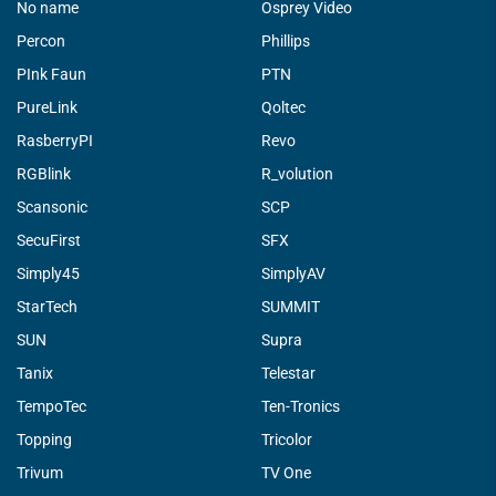
No name
Osprey Video
Percon
Phillips
PInk Faun
PTN
PureLink
Qoltec
RasberryPI
Revo
RGBlink
R_volution
Scansonic
SCP
SecuFirst
SFX
Simply45
SimplyAV
StarTech
SUMMIT
SUN
Supra
Tanix
Telestar
TempoTec
Ten-Tronics
Topping
Tricolor
Trivum
TV One