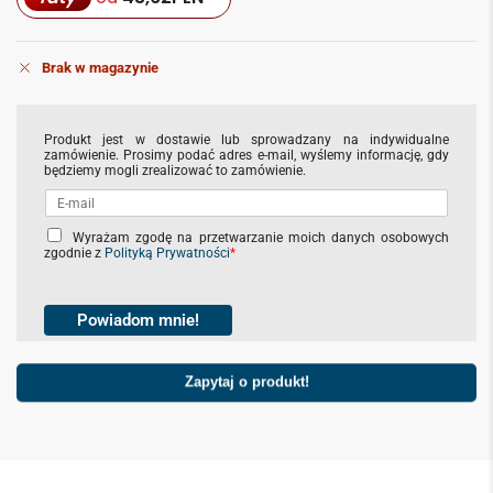
Brak w magazynie
Produkt jest w dostawie lub sprowadzany na indywidualne
zamówienie. Prosimy podać adres e-mail, wyślemy informację, gdy
będziemy mogli zrealizować to zamówienie.
C
Wyrażam zgodę na przetwarzanie moich danych osobowych
zgodnie z
Polityką Prywatności
*
h
e
c
k
Powiadom mnie!
b
o
x
Zapytaj o produkt!
e
s
*