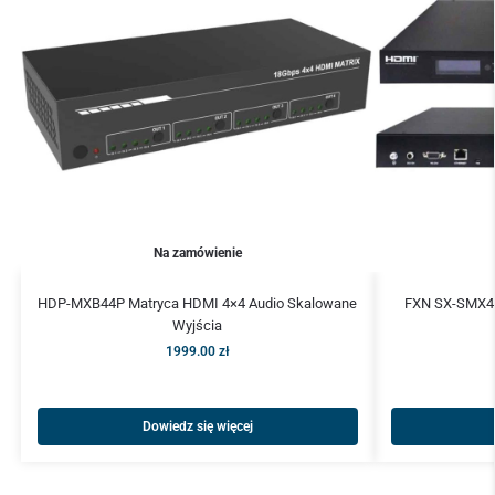
Na zamówienie
HDP-MXB44P Matryca HDMI 4×4 Audio Skalowane
FXN SX-SMX46
Wyjścia
1999.00
zł
Dowiedz się więcej