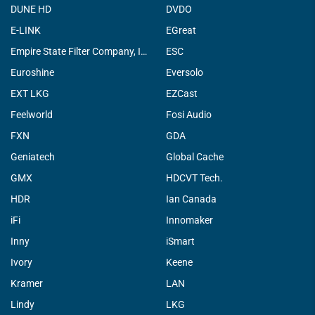
DUNE HD
DVDO
E-LINK
EGreat
Empire State Filter Company, INC.
ESC
Euroshine
Eversolo
EXT LKG
EZCast
Feelworld
Fosi Audio
FXN
GDA
Geniatech
Global Cache
GMX
HDCVT Tech.
HDR
Ian Canada
iFi
Innomaker
Inny
iSmart
Ivory
Keene
Kramer
LAN
Lindy
LKG