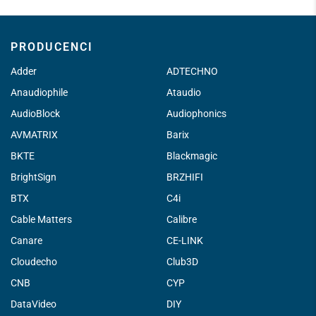
PRODUCENCI
Adder
ADTECHNO
Anaudiophile
Ataudio
AudioBlock
Audiophonics
AVMATRIX
Barix
BKTE
Blackmagic
BrightSign
BRZHIFI
BTX
C4i
Cable Matters
Calibre
Canare
CE-LINK
Cloudecho
Club3D
CNB
CYP
DataVideo
DIY