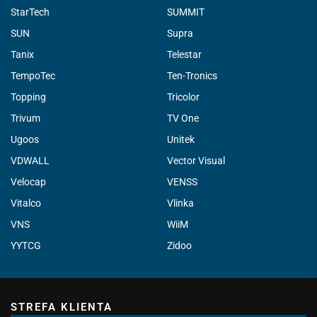
StarTech
SUMMIT
SUN
Supra
Tanix
Telestar
TempoTec
Ten-Tronics
Topping
Tricolor
Trivum
TV One
Ugoos
Unitek
VDWALL
Vector Visual
Velocap
VENSS
Vitalco
Vlinka
VNS
WiiM
YYTCG
Zidoo
STREFA KLIENTA