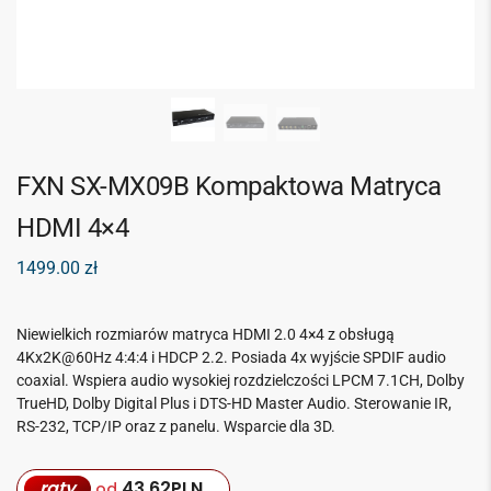
FXN SX-MX09B Kompaktowa Matryca
HDMI 4×4
1499.00
zł
Niewielkich rozmiarów matryca HDMI 2.0 4×4 z obsługą
4Kx2K@60Hz 4:4:4 i HDCP 2.2. Posiada 4x wyjście SPDIF audio
coaxial. Wspiera audio wysokiej rozdzielczości LPCM 7.1CH, Dolby
TrueHD, Dolby Digital Plus i DTS-HD Master Audio. Sterowanie IR,
RS-232, TCP/IP oraz z panelu. Wsparcie dla 3D.
raty
43,62
PLN
od