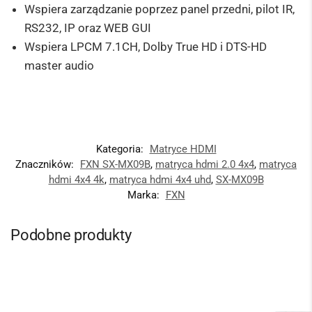
Wspiera zarządzanie poprzez panel przedni, pilot IR,
RS232, IP oraz WEB GUI
Wspiera LPCM 7.1CH, Dolby True HD i DTS-HD
master audio
Kategoria:
Matryce HDMI
Znaczników:
FXN SX-MX09B
,
matryca hdmi 2.0 4x4
,
matryca
hdmi 4x4 4k
,
matryca hdmi 4x4 uhd
,
SX-MX09B
Marka:
FXN
Podobne produkty