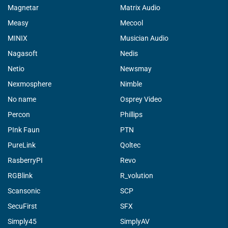
Magnetar
Matrix Audio
Measy
Mecool
MINIX
Musician Audio
Nagasoft
Nedis
Netio
Newsmay
Nexmosphere
Nimble
No name
Osprey Video
Percon
Phillips
PInk Faun
PTN
PureLink
Qoltec
RasberryPI
Revo
RGBlink
R_volution
Scansonic
SCP
SecuFirst
SFX
Simply45
SimplyAV