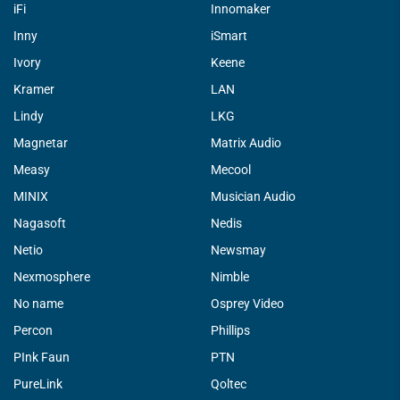
iFi
Innomaker
Inny
iSmart
Ivory
Keene
Kramer
LAN
Lindy
LKG
Magnetar
Matrix Audio
Measy
Mecool
MINIX
Musician Audio
Nagasoft
Nedis
Netio
Newsmay
Nexmosphere
Nimble
No name
Osprey Video
Percon
Phillips
PInk Faun
PTN
PureLink
Qoltec