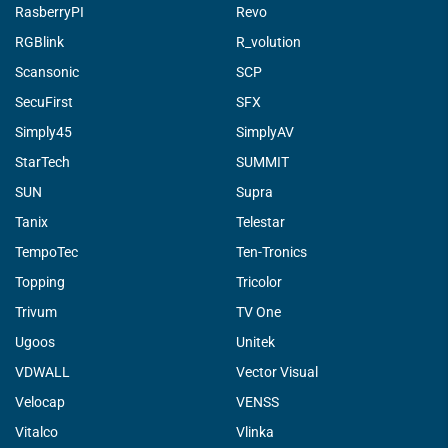
RasberryPI
Revo
RGBlink
R_volution
Scansonic
SCP
SecuFirst
SFX
Simply45
SimplyAV
StarTech
SUMMIT
SUN
Supra
Tanix
Telestar
TempoTec
Ten-Tronics
Topping
Tricolor
Trivum
TV One
Ugoos
Unitek
VDWALL
Vector Visual
Velocap
VENSS
Vitalco
Vlinka