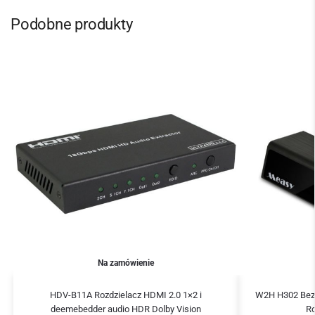
Podobne produkty
Na zamówienie
HDV-B11A Rozdzielacz HDMI 2.0 1×2 i
W2H H302 Bez
deemebedder audio HDR Dolby Vision
Ro