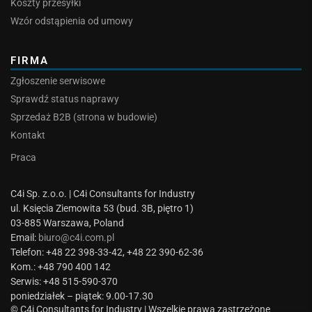
Koszty przesyłki
Wzór odstąpienia od umowy
FIRMA
Zgłoszenie serwisowe
Sprawdź status naprawy
Sprzedaż B2B (strona w budowie)
Kontakt
Praca
C4i Sp. z.o.o. | C4i Consultants for Industry
ul. Księcia Ziemowita 53 (bud. 3B, piętro 1)
03-885 Warszawa, Poland
Email:
biuro@c4i.com.pl
Telefon: +48 22 398-33-42, +48 22 390-62-36
Kom.: +48 790 400 142
Serwis: +48 515-590-370
poniedziałek – piątek: 9.00-17.30
© C4i Consultants for Industry | Wszelkie prawa zastrzeżone