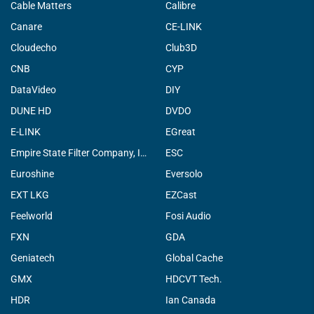
Cable Matters
Calibre
Canare
CE-LINK
Cloudecho
Club3D
CNB
CYP
DataVideo
DIY
DUNE HD
DVDO
E-LINK
EGreat
Empire State Filter Company, INC.
ESC
Euroshine
Eversolo
EXT LKG
EZCast
Feelworld
Fosi Audio
FXN
GDA
Geniatech
Global Cache
GMX
HDCVT Tech.
HDR
Ian Canada