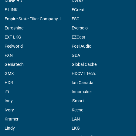
DUNE HD
DVDO
E-LINK
EGreat
Empire State Filter Company, INC.
ESC
Euroshine
Eversolo
EXT LKG
EZCast
Feelworld
Fosi Audio
FXN
GDA
Geniatech
Global Cache
GMX
HDCVT Tech.
HDR
Ian Canada
iFi
Innomaker
Inny
iSmart
Ivory
Keene
Kramer
LAN
Lindy
LKG