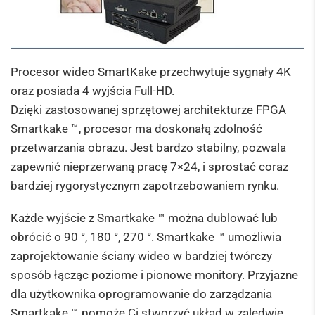
Procesor wideo
SmartKake przechwytuje sygnały 4K
oraz posiada 4 wyjścia Full-HD.
Dzięki zastosowanej sprzętowej architekturze FPGA
Smartkake ™, procesor ma doskonałą zdolność
przetwarzania obrazu.
Jest bardzo stabilny, pozwala
zapewnić nieprzerwaną pracę 7×24, i sprostać coraz
bardziej rygorystycznym zapotrzebowaniem rynku.
Każde wyjście z Smartkake ™ można dublować lub
obrócić o 90 °, 180 °, 270 °.
Smartkake ™ umożliwia
zaprojektowanie ściany wideo w bardziej twórczy
sposób łącząc poziome i pionowe monitory.
Przyjazne
dla użytkownika oprogramowanie do zarządzania
Smartkake ™ pomoże Ci stworzyć układ w zaledwie