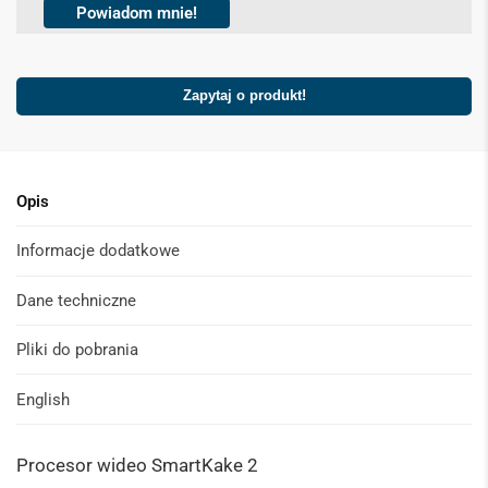
k
Powiadom mnie!
b
o
x
e
Zapytaj o produkt!
s
*
Opis
Informacje dodatkowe
Dane techniczne
Pliki do pobrania
English
Procesor wideo
SmartKake 2