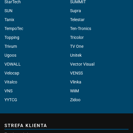
StarTech
SUMMIT
SUN
Supra
Tanix
Telestar
TempoTec
Ten-Tronics
Topping
Tricolor
Trivum
TV One
Ugoos
Unitek
VDWALL
Vector Visual
Velocap
VENSS
Vitalco
Vlinka
VNS
WiiM
YYTCG
Zidoo
STREFA KLIENTA