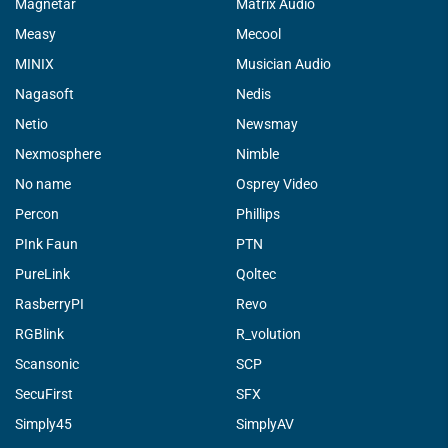
Magnetar
Matrix Audio
Measy
Mecool
MINIX
Musician Audio
Nagasoft
Nedis
Netio
Newsmay
Nexmosphere
Nimble
No name
Osprey Video
Percon
Phillips
PInk Faun
PTN
PureLink
Qoltec
RasberryPI
Revo
RGBlink
R_volution
Scansonic
SCP
SecuFirst
SFX
Simply45
SimplyAV