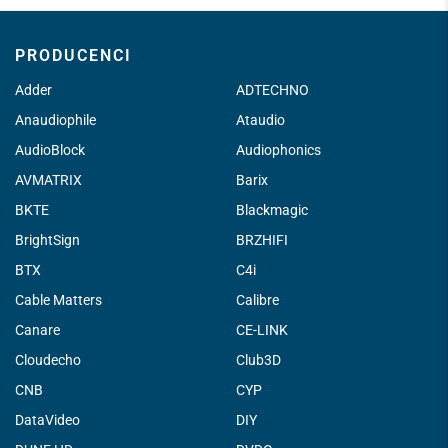
PRODUCENCI
Adder
ADTECHNO
Anaudiophile
Ataudio
AudioBlock
Audiophonics
AVMATRIX
Barix
BKTE
Blackmagic
BrightSign
BRZHIFI
BTX
C4i
Cable Matters
Calibre
Canare
CE-LINK
Cloudecho
Club3D
CNB
CYP
DataVideo
DIY