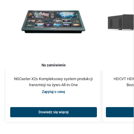
Na zamówienie
NSCaster-X2s Kompleksowy system produkcji
HDCVT HDP
transmisji na żywo All-in-One
Bez
Zapytaj o cenę
Dowiedz się więcej