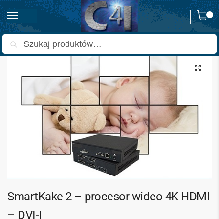
0
Strona główna
Skalery i procesory obrazu
Procesory wideo
INNE
Sma
/
/
/
Szukaj
SmartKake 2 – procesor wideo 4K HDMI
– DVI-I