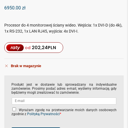
6950.00
zł
Procesor do 4 monitorowej ściany wideo. Wejścia: 1x DVI-D (do 4k),
1x RS-232, 1x LAN RJ45, wyjścia: 4x DVI-I.
raty
202,24
PLN
od
Brak w magazynie
Produkt jest w dostawie lub sprowadzany na indywidualne
zamówienie. Prosimy podać adres e-mail, wyślemy informację, gdy
będziemy mogli zrealizować to zamówienie.
C
Wyrażam zgodę na przetwarzanie moich danych osobowych
zgodnie z
Polityką Prywatności
*
h
e
c