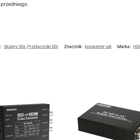
 przedniego.
e:
Skalery SDI
,
Przełączniki SDI
Znacznik:
konwerter sdi
Marka:
HD