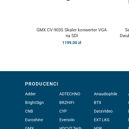
GMX CV-903S Skaler konwerter VGA
S
na SDI
Dwuk
1199.00
zł
PRODUCENCI
Adder
ADTECHNO
Anaudiophile
BrightSign
BRZHIFI
BTX
CNB
CYP
DataVideo
Euroshine
Eversolo
EXT LKG
GMX
HDCVT Tech.
HDR