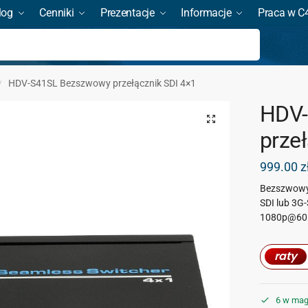
log
Cenniki
Prezentacje
Informacje
Praca w C
Szukaj
HDV-S41SL Bezszwowy przełącznik SDI 4×1
/
HDV-
prze
999.00
z
Bezszwowy 
SDI lub 3G-
1080p@60H
raty
6 w mag