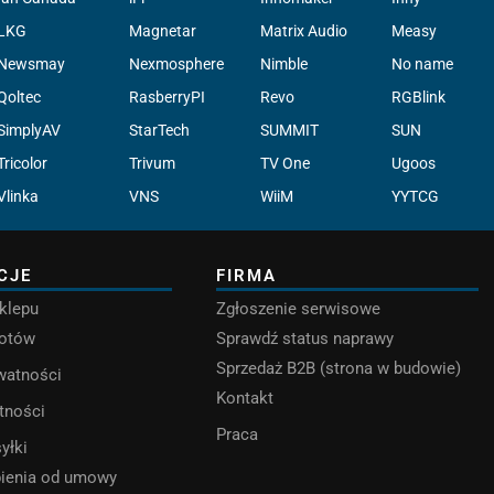
LKG
Magnetar
Matrix Audio
Measy
Newsmay
Nexmosphere
Nimble
No name
Qoltec
RasberryPI
Revo
RGBlink
SimplyAV
StarTech
SUMMIT
SUN
Tricolor
Trivum
TV One
Ugoos
Vlinka
VNS
WiiM
YYTCG
CJE
FIRMA
klepu
Zgłoszenie serwisowe
rotów
Sprawdź status naprawy
Sprzedaż B2B (strona w budowie)
ywatności
Kontakt
tności
Praca
yłki
pienia od umowy