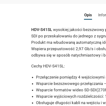
Opis
Info
HDV-S41SL
wysokiej jakości bezszwowy 
SDI
po
przeskalowaniu
do jednego z syg
Produkt ma wbudowaną automatyczną ident
Wspiera przepustowość 2,97 Gb/s i obsł
odbywa się w sposób natychmiastowy i bez
Cechy HDV-S41SL:
Przełączenie pomiędzy 4 wejściowymi 
Wsparcie bezszwowego przełączania – 
Wsparcie formatów wideo SD-SDI(270M
Wsparcie wyjściowych rozdzielczości
Obsługuje długości kabli na wejściu i