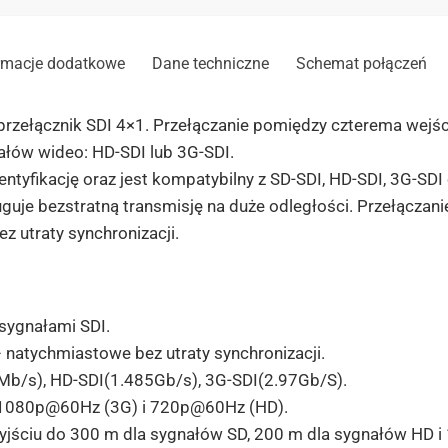
rmacje dodatkowe
Dane techniczne
Schemat połączeń
p
rzełącznik SDI 4×1.
Przełączanie pomiędzy czterema wejści
nałów wideo: HD-SDI
lub 3G-SDI.
yfikację oraz jest kompatybilny z SD-SDI, HD-SDI, 3G-SDI 
uguje
bezstratną
transmisję na duże odległości. Przełączan
 utraty synchronizacji.
sygnałami SDI.
natychmiastowe bez utraty synchronizacji.
b/s), HD-SDI(1.485Gb/s), 3G-SDI(2.97Gb/S).
: 1080p@60Hz (3G) i 720p@60Hz (HD).
 wyjściu do 300 m dla sygnałów SD, 200 m dla sygnałów HD 