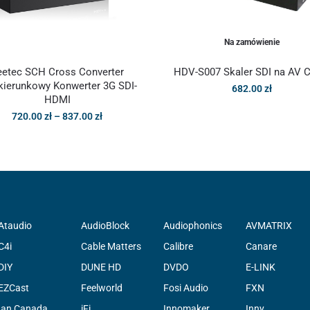
Na zamówienie
eetec SCH Cross Converter
HDV-S007 Skaler SDI na AV 
ierunkowy Konwerter 3G SDI-
682.00
zł
HDMI
720.00
zł
–
837.00
zł
Ataudio
AudioBlock
Audiophonics
AVMATRIX
C4i
Cable Matters
Calibre
Canare
DIY
DUNE HD
DVDO
E-LINK
EZCast
Feelworld
Fosi Audio
FXN
Ian Canada
iFi
Innomaker
Inny