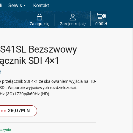
4i
Serwis
Kontakt
0
Zaloguj się
Zarejestruj się
0.00
zł
S41SL Bezszwowy
łącznik SDI 4×1
ł
przełącznik SDI 4×1 ze skalowaniem wyjścia na HD-
SDI. Wsparcie wyjściowych rozdzielczości:
z (3G) i 720p@60Hz (HD).
29,07
PLN
od
azynie