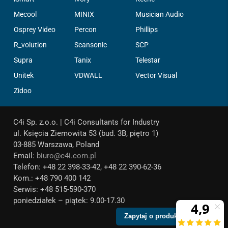
Mecool
MINIX
Musician Audio
Osprey Video
Percon
Phillips
R_volution
Scansonic
SCP
Supra
Tanix
Telestar
Unitek
VDWALL
Vector Visual
Zidoo
C4i Sp. z.o.o. | C4i Consultants for Industry
ul. Księcia Ziemowita 53 (bud. 3B, piętro 1)
03-885 Warszawa, Poland
Email:
biuro@c4i.com.pl
Telefon: +48 22 398-33-42, +48 22 390-62-36
Kom.: +48 790 400 142
Serwis: +48 515-590-370
poniedziałek – piątek: 9.00-17.30
Zapytaj o produkt!