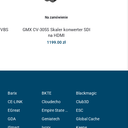
Na zamówienie
CVBS
GMX CV-305S Skaler konwerter SDI
na HDMI
1199.00
zł
Barix
BKTE
Blackmagic
CE-LINK
Cloudecho
Club3D
EGreat
Empire State Filter Company, INC.
ESC
GDA
Geniatech
Global Cache
iSmart
Ivory
Keene