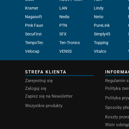
Kramer
LAN
Lindy
Nagasoft
Nedis
Netio
PInk Faun
PTN
PureLink
SecuFirst
SFX
Simply45
TempoTec
Ten-Tronics
Topping
Velocap
VENSS
Vitalco
STREFA KLIENTA
INFORMA
Zarejestruj się
Regulamin s
Zaloguj się
Polityka zw
Zapisz się na Newsletter
Polityka pr
Wszystkie produkty
Sposoby pła
Koszty przes
Wzór odstą