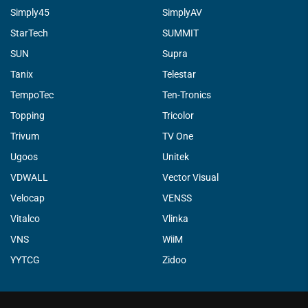
Simply45
SimplyAV
StarTech
SUMMIT
SUN
Supra
Tanix
Telestar
TempoTec
Ten-Tronics
Topping
Tricolor
Trivum
TV One
Ugoos
Unitek
VDWALL
Vector Visual
Velocap
VENSS
Vitalco
Vlinka
VNS
WiiM
YYTCG
Zidoo