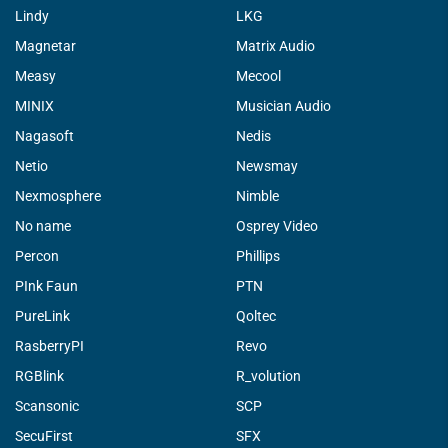
Lindy
LKG
Magnetar
Matrix Audio
Measy
Mecool
MINIX
Musician Audio
Nagasoft
Nedis
Netio
Newsmay
Nexmosphere
Nimble
No name
Osprey Video
Percon
Phillips
PInk Faun
PTN
PureLink
Qoltec
RasberryPI
Revo
RGBlink
R_volution
Scansonic
SCP
SecuFirst
SFX