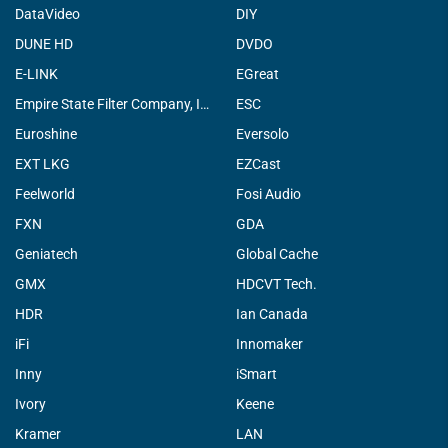
DataVideo
DIY
DUNE HD
DVDO
E-LINK
EGreat
Empire State Filter Company, INC.
ESC
Euroshine
Eversolo
EXT LKG
EZCast
Feelworld
Fosi Audio
FXN
GDA
Geniatech
Global Cache
GMX
HDCVT Tech.
HDR
Ian Canada
iFi
Innomaker
Inny
iSmart
Ivory
Keene
Kramer
LAN