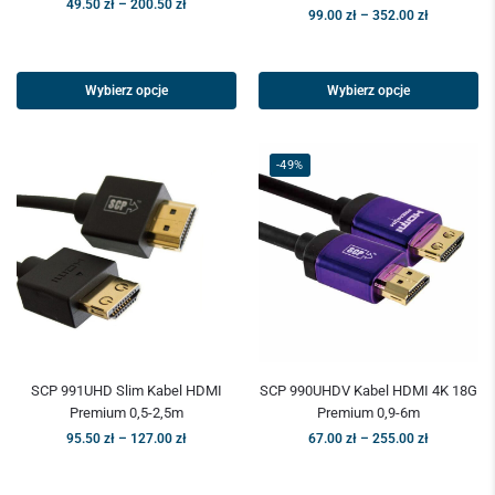
49.50
zł
–
200.50
zł
99.00
zł
–
352.00
zł
Wybierz opcje
Wybierz opcje
-49%
SCP 991UHD Slim Kabel HDMI
SCP 990UHDV Kabel HDMI 4K 18G
Premium 0,5-2,5m
Premium 0,9-6m
95.50
zł
–
127.00
zł
67.00
zł
–
255.00
zł