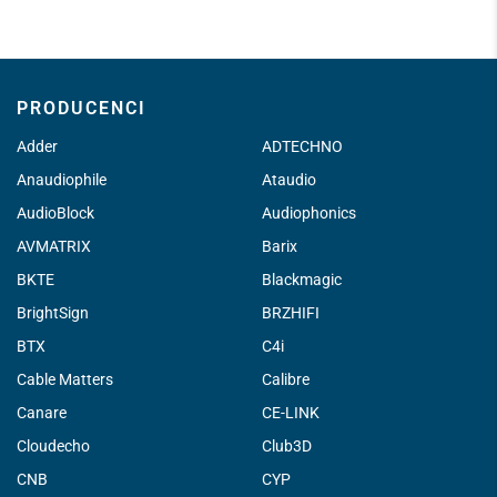
PRODUCENCI
Adder
ADTECHNO
Anaudiophile
Ataudio
AudioBlock
Audiophonics
AVMATRIX
Barix
BKTE
Blackmagic
BrightSign
BRZHIFI
BTX
C4i
Cable Matters
Calibre
Canare
CE-LINK
Cloudecho
Club3D
CNB
CYP