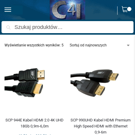
0
Strona główna
Produkty oznaczone “18gb”
/
Szukaj
Wyświetlanie wszystkich wyników: 5
SCP 944E Kabel HDMI 2.0 4K UHD
SCP 990UHD Kabel HDMI Premium
18Gb 0,9m-6,0m
High Speed HDMI with Ethernet
0,9-6m