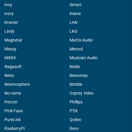
Inny
iSmart
Ivory
Keene
Kramer
LAN
Lindy
LKG
Magnetar
Matrix Audio
Measy
Mecool
MINIX
Musician Audio
Nagasoft
Nedis
Netio
Newsmay
Nexmosphere
Nimble
No name
Osprey Video
Percon
Phillips
PInk Faun
PTN
PureLink
Qoltec
RasberryPI
Revo