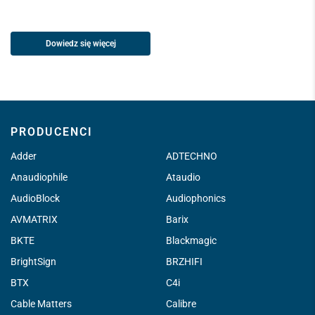
Dowiedz się więcej
PRODUCENCI
Adder
ADTECHNO
Anaudiophile
Ataudio
AudioBlock
Audiophonics
AVMATRIX
Barix
BKTE
Blackmagic
BrightSign
BRZHIFI
BTX
C4i
Cable Matters
Calibre