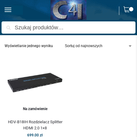
0
Strona główna
Produkty oznaczone “b18g”
/
Szukaj
Wyświetlanie jednego wyniku
Na zamówienie
HDV-B18IH Rozdzielacz Splitter
HDMI 2.0 1×8
699.00
zł