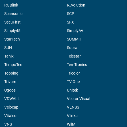
RGBlink
R_volution
Scansonic
SCP
SecuFirst
SFX
Simply45
SimplyAV
StarTech
SUMMIT
SUN
Supra
Tanix
Telestar
TempoTec
Ten-Tronics
Topping
Tricolor
Trivum
TV One
Ugoos
Unitek
VDWALL
Vector Visual
Velocap
VENSS
Vitalco
Vlinka
VNS
WiiM