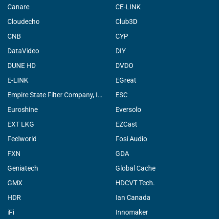
Canare
CE-LINK
Cloudecho
Club3D
CNB
CYP
DataVideo
DIY
DUNE HD
DVDO
E-LINK
EGreat
Empire State Filter Company, INC.
ESC
Euroshine
Eversolo
EXT LKG
EZCast
Feelworld
Fosi Audio
FXN
GDA
Geniatech
Global Cache
GMX
HDCVT Tech.
HDR
Ian Canada
iFi
Innomaker