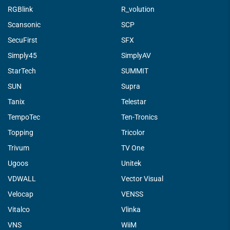
RGBlink
R_volution
Scansonic
SCP
SecuFirst
SFX
Simply45
SimplyAV
StarTech
SUMMIT
SUN
Supra
Tanix
Telestar
TempoTec
Ten-Tronics
Topping
Tricolor
Trivum
TV One
Ugoos
Unitek
VDWALL
Vector Visual
Velocap
VENSS
Vitalco
Vlinka
VNS
WiiM