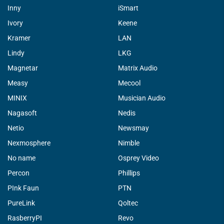
Inny
iSmart
Ivory
Keene
Kramer
LAN
Lindy
LKG
Magnetar
Matrix Audio
Measy
Mecool
MINIX
Musician Audio
Nagasoft
Nedis
Netio
Newsmay
Nexmosphere
Nimble
No name
Osprey Video
Percon
Phillips
PInk Faun
PTN
PureLink
Qoltec
RasberryPI
Revo