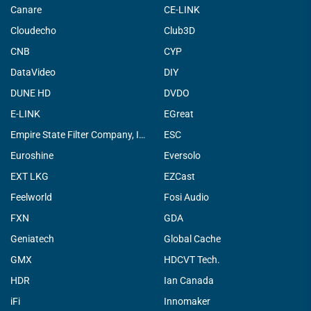
Canare
CE-LINK
Cloudecho
Club3D
CNB
CYP
DataVideo
DIY
DUNE HD
DVDO
E-LINK
EGreat
Empire State Filter Company, INC.
ESC
Euroshine
Eversolo
EXT LKG
EZCast
Feelworld
Fosi Audio
FXN
GDA
Geniatech
Global Cache
GMX
HDCVT Tech.
HDR
Ian Canada
iFi
Innomaker