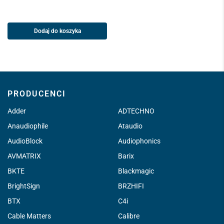
Dodaj do koszyka
PRODUCENCI
Adder
ADTECHNO
Anaudiophile
Ataudio
AudioBlock
Audiophonics
AVMATRIX
Barix
BKTE
Blackmagic
BrightSign
BRZHIFI
BTX
C4i
Cable Matters
Calibre