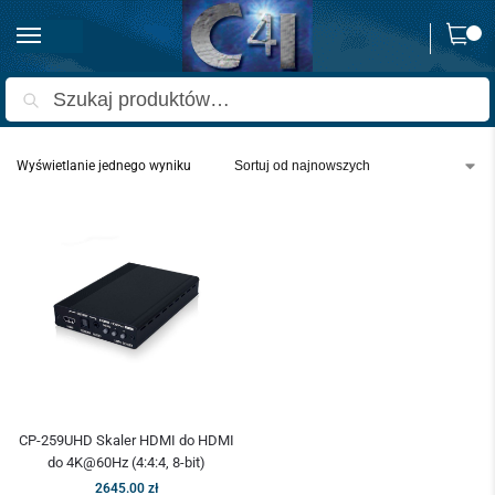
0
Strona główna
Produkty oznaczone “CP-259UHD”
/
Szukaj
Wyświetlanie jednego wyniku
CP-259UHD Skaler HDMI do HDMI
do 4K@60Hz (4:4:4, 8-bit)
2645.00
zł