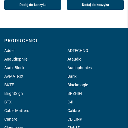
Dodaj do koszyka
Dodaj do koszyka
PRODUCENCI
Adder
ADTECHNO
Anaudiophile
Ataudio
AudioBlock
Audiophonics
AVMATRIX
Barix
BKTE
Blackmagic
BrightSign
BRZHIFI
BTX
C4i
Cable Matters
Calibre
Canare
CE-LINK
Cloudecho
Club3D