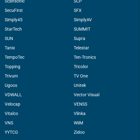
Scansonic
SCP
SecuFirst
SFX
Simply45
SimplyAV
StarTech
SUMMIT
SUN
Supra
Tanix
Telestar
TempoTec
Ten-Tronics
Topping
Tricolor
Trivum
TV One
Ugoos
Unitek
VDWALL
Vector Visual
Velocap
VENSS
Vitalco
Vlinka
VNS
WiiM
YYTCG
Zidoo