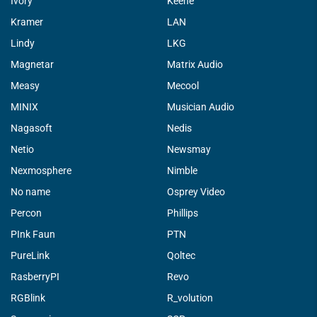
Ivory
Keene
Kramer
LAN
Lindy
LKG
Magnetar
Matrix Audio
Measy
Mecool
MINIX
Musician Audio
Nagasoft
Nedis
Netio
Newsmay
Nexmosphere
Nimble
No name
Osprey Video
Percon
Phillips
PInk Faun
PTN
PureLink
Qoltec
RasberryPI
Revo
RGBlink
R_volution