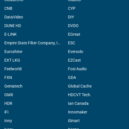
CNB
CYP
DataVideo
DIY
DUNE HD
DVDO
E-LINK
EGreat
Empire State Filter Company, INC.
ESC
Euroshine
Eversolo
EXT LKG
EZCast
Feelworld
Fosi Audio
FXN
GDA
Geniatech
Global Cache
GMX
HDCVT Tech.
HDR
Ian Canada
iFi
Innomaker
Inny
iSmart