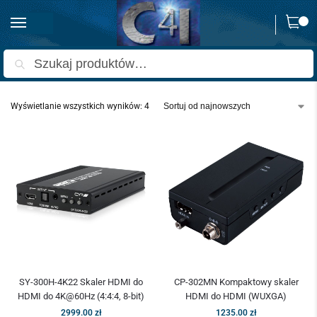
0
Strona główna
Produkty oznaczone “Cyfrowy Skaler HDMI”
/
Szukaj
Wyświetlanie wszystkich wyników: 4
SY-300H-4K22 Skaler HDMI do
CP-302MN Kompaktowy skaler
HDMI do 4K@60Hz (4:4:4, 8-bit)
HDMI do HDMI (WUXGA)
2999.00
zł
1235.00
zł