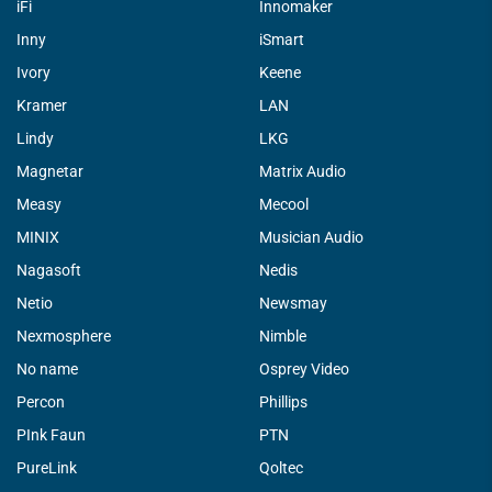
iFi
Innomaker
Inny
iSmart
Ivory
Keene
Kramer
LAN
Lindy
LKG
Magnetar
Matrix Audio
Measy
Mecool
MINIX
Musician Audio
Nagasoft
Nedis
Netio
Newsmay
Nexmosphere
Nimble
No name
Osprey Video
Percon
Phillips
PInk Faun
PTN
PureLink
Qoltec