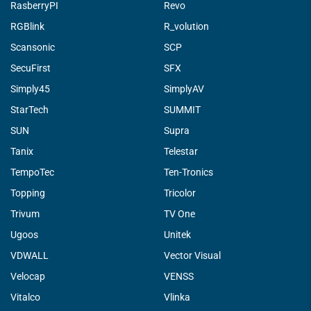
RasberryPI
Revo
RGBlink
R_volution
Scansonic
SCP
SecuFirst
SFX
Simply45
SimplyAV
StarTech
SUMMIT
SUN
Supra
Tanix
Telestar
TempoTec
Ten-Tronics
Topping
Tricolor
Trivum
TV One
Ugoos
Unitek
VDWALL
Vector Visual
Velocap
VENSS
Vitalco
Vlinka