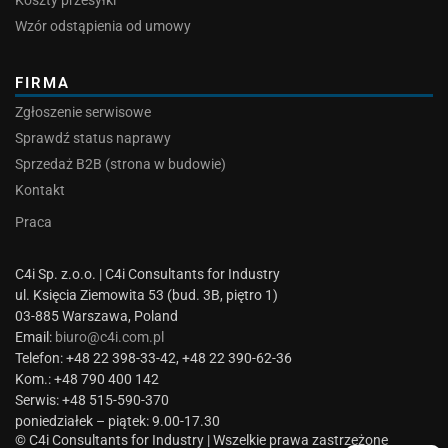
Koszty przesyłki
Wzór odstąpienia od umowy
FIRMA
Zgłoszenie serwisowe
Sprawdź status naprawy
Sprzedaż B2B (strona w budowie)
Kontakt
Praca
C4i Sp. z.o.o. | C4i Consultants for Industry
ul. Księcia Ziemowita 53 (bud. 3B, piętro 1)
03-885 Warszawa, Poland
Email:
biuro@c4i.com.pl
Telefon: +48 22 398-33-42, +48 22 390-62-36
Kom.: +48 790 400 142
Serwis: +48 515-590-370
poniedziałek – piątek: 9.00-17.30
© C4i Consultants for Industry | Wszelkie prawa zastrzeżone