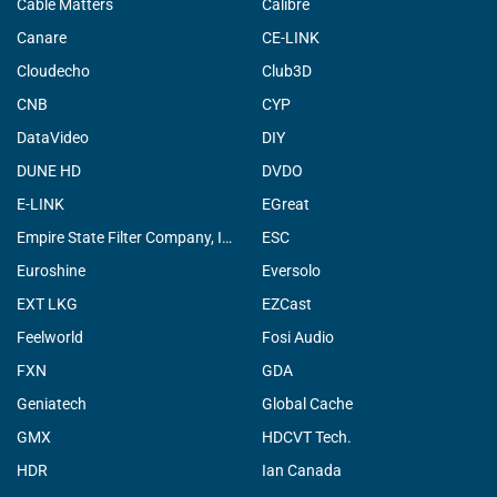
Cable Matters
Calibre
Canare
CE-LINK
Cloudecho
Club3D
CNB
CYP
DataVideo
DIY
DUNE HD
DVDO
E-LINK
EGreat
Empire State Filter Company, INC.
ESC
Euroshine
Eversolo
EXT LKG
EZCast
Feelworld
Fosi Audio
FXN
GDA
Geniatech
Global Cache
GMX
HDCVT Tech.
HDR
Ian Canada