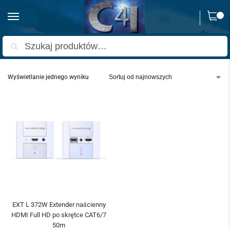
0
Strona główna
Produkty oznaczone “extender naścienny po skrętce”
/
Szukaj
Wyświetlanie jednego wyniku
EXT L 372W Extender naścienny
HDMI Full HD po skrętce CAT6/7
50m