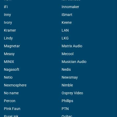
iFi
Innomaker
Inny
iSmart
Ivory
Keene
Kramer
LAN
Lindy
LKG
Magnetar
Matrix Audio
Measy
Mecool
MINIX
Musician Audio
Nagasoft
Nedis
Netio
Newsmay
Nexmosphere
Nimble
No name
Osprey Video
Percon
Phillips
PInk Faun
PTN
PureLink
Qoltec