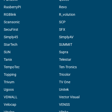
RasberryPI
Revo
RGBlink
R_volution
Scansonic
SCP
SecuFirst
SFX
Simply45
SimplyAV
StarTech
SUMMIT
SUN
Supra
Tanix
Telestar
TempoTec
Ten-Tronics
Topping
Tricolor
Trivum
TV One
Ugoos
Unitek
VDWALL
Vector Visual
Velocap
VENSS