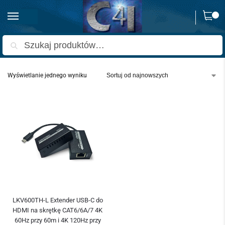
0
Strona główna
Produkty oznaczone “extender usb-c hdmi lan”
/
Szukaj
Wyświetlanie jednego wyniku
LKV600TH-L Extender USB-C do
HDMI na skrętkę CAT6/6A/7 4K
60Hz przy 60m i 4K 120Hz przy