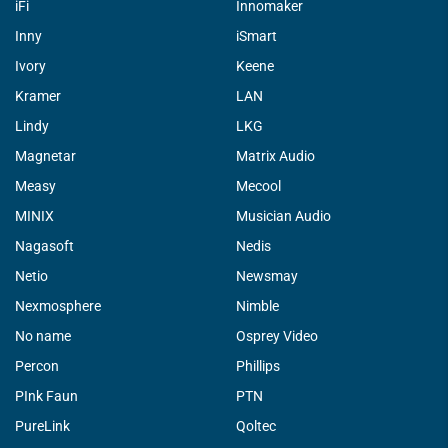
iFi
Innomaker
Inny
iSmart
Ivory
Keene
Kramer
LAN
Lindy
LKG
Magnetar
Matrix Audio
Measy
Mecool
MINIX
Musician Audio
Nagasoft
Nedis
Netio
Newsmay
Nexmosphere
Nimble
No name
Osprey Video
Percon
Phillips
PInk Faun
PTN
PureLink
Qoltec