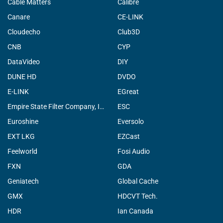
Cable Matters
Calibre
Canare
CE-LINK
Cloudecho
Club3D
CNB
CYP
DataVideo
DIY
DUNE HD
DVDO
E-LINK
EGreat
Empire State Filter Company, INC.
ESC
Euroshine
Eversolo
EXT LKG
EZCast
Feelworld
Fosi Audio
FXN
GDA
Geniatech
Global Cache
GMX
HDCVT Tech.
HDR
Ian Canada