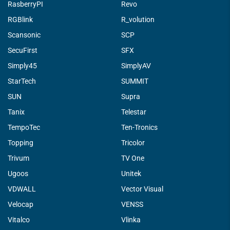
RasberryPI
Revo
RGBlink
R_volution
Scansonic
SCP
SecuFirst
SFX
Simply45
SimplyAV
StarTech
SUMMIT
SUN
Supra
Tanix
Telestar
TempoTec
Ten-Tronics
Topping
Tricolor
Trivum
TV One
Ugoos
Unitek
VDWALL
Vector Visual
Velocap
VENSS
Vitalco
Vlinka