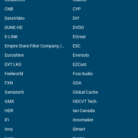
CNB
CYP
DataVideo
DIY
DUNE HD
DVDO
E-LINK
EGreat
Empire State Filter Company, INC.
ESC
Euroshine
Eversolo
EXT LKG
EZCast
Feelworld
Fosi Audio
FXN
GDA
Geniatech
Global Cache
GMX
HDCVT Tech.
HDR
Ian Canada
iFi
Innomaker
Inny
iSmart