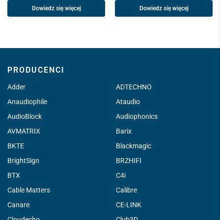
Dowiedz się więcej
Dowiedz się więcej
PRODUCENCI
Adder
ADTECHNO
Anaudiophile
Ataudio
AudioBlock
Audiophonics
AVMATRIX
Barix
BKTE
Blackmagic
BrightSign
BRZHIFI
BTX
C4i
Cable Matters
Calibre
Canare
CE-LINK
Cloudecho
Club3D