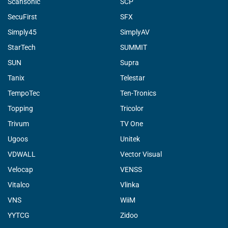
Scansonic
SCP
SecuFirst
SFX
Simply45
SimplyAV
StarTech
SUMMIT
SUN
Supra
Tanix
Telestar
TempoTec
Ten-Tronics
Topping
Tricolor
Trivum
TV One
Ugoos
Unitek
VDWALL
Vector Visual
Velocap
VENSS
Vitalco
Vlinka
VNS
WiiM
YYTCG
Zidoo