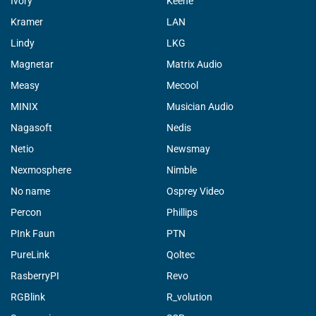
Ivory
Keene
Kramer
LAN
Lindy
LKG
Magnetar
Matrix Audio
Measy
Mecool
MINIX
Musician Audio
Nagasoft
Nedis
Netio
Newsmay
Nexmosphere
Nimble
No name
Osprey Video
Percon
Phillips
PInk Faun
PTN
PureLink
Qoltec
RasberryPI
Revo
RGBlink
R_volution