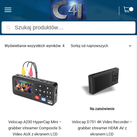
0
Strona główna
Produkty oznaczone “grabber av”
/
Szukaj
Wyświetlanie wszystkich wyników: 4
Na zamówienie
Velocap A230 HyperCap Mini –
Velocap D751 4K Video Recorder –
grabber streamer Composite S-
grabber streamer HDMI AV z
Video AUX z ekranem LCD
ekranem LCD