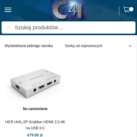
0
Strona główna
Produkty oznaczone “grabber hdmi mac”
/
Szukaj
Wyświetlanie jednego wyniku
Na zamówienie
HDR UH6_0P Grabber HDMI 2.0 4K
na USB 3.0
679.00
zł