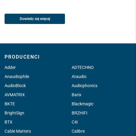
Dowiedz się więcej
PRODUCENCI
Adder
ADTECHNO
Anaudiophile
Ataudio
AudioBlock
Audiophonics
AVMATRIX
Barix
BKTE
Blackmagic
BrightSign
BRZHIFI
BTX
C4i
Cable Matters
Calibre