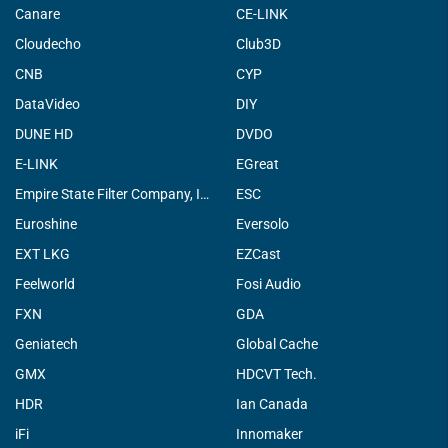
Canare
CE-LINK
Cloudecho
Club3D
CNB
CYP
DataVideo
DIY
DUNE HD
DVDO
E-LINK
EGreat
Empire State Filter Company, INC.
ESC
Euroshine
Eversolo
EXT LKG
EZCast
Feelworld
Fosi Audio
FXN
GDA
Geniatech
Global Cache
GMX
HDCVT Tech.
HDR
Ian Canada
iFi
Innomaker