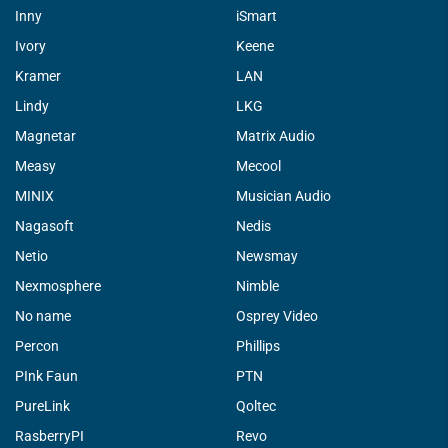
Inny
iSmart
Ivory
Keene
Kramer
LAN
Lindy
LKG
Magnetar
Matrix Audio
Measy
Mecool
MINIX
Musician Audio
Nagasoft
Nedis
Netio
Newsmay
Nexmosphere
Nimble
No name
Osprey Video
Percon
Phillips
PInk Faun
PTN
PureLink
Qoltec
RasberryPI
Revo