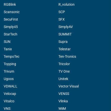
RGBlink
R_volution
Scansonic
SCP
SecuFirst
SFX
Simply45
SimplyAV
StarTech
SUMMIT
SUN
Supra
Tanix
Telestar
TempoTec
Ten-Tronics
Topping
Tricolor
Trivum
TV One
Ugoos
Unitek
VDWALL
Vector Visual
Velocap
VENSS
Vitalco
Vlinka
VNS
WiiM